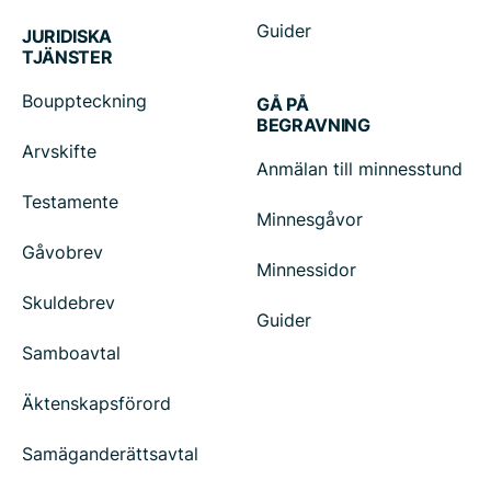
Guider
JURIDISKA
TJÄNSTER
Bouppteckning
GÅ PÅ
BEGRAVNING
Arvskifte
Anmälan till minnesstund
Testamente
Minnesgåvor
Gåvobrev
Minnessidor
Skuldebrev
Guider
Samboavtal
Äktenskapsförord
Samäganderättsavtal