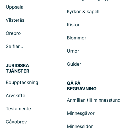
Uppsala
Kyrkor & kapell
Västerås
Kistor
Örebro
Blommor
Se fler...
Urnor
Guider
JURIDISKA
TJÄNSTER
Bouppteckning
GÅ PÅ
BEGRAVNING
Arvskifte
Anmälan till minnesstund
Testamente
Minnesgåvor
Gåvobrev
Minnessidor