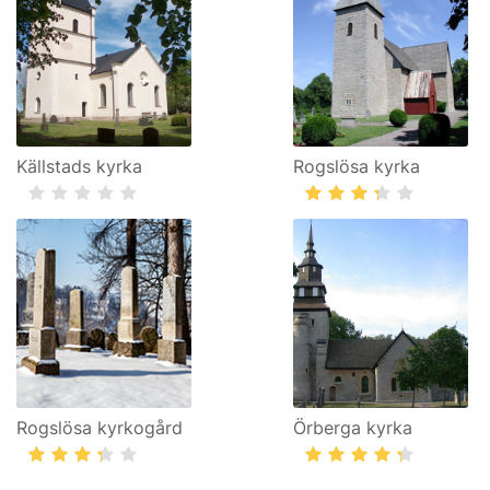
Källstads kyrka
Rogslösa kyrka
Rogslösa kyrkogård
Örberga kyrka