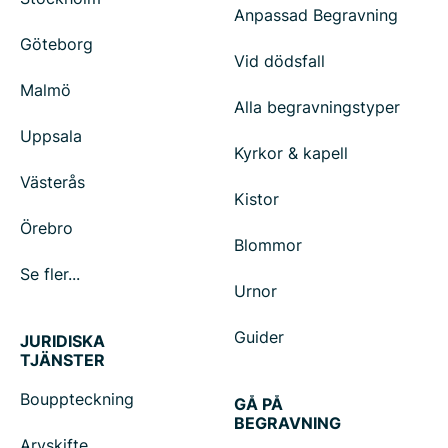
Anpassad Begravning
Göteborg
Vid dödsfall
Malmö
Alla begravningstyper
Uppsala
Kyrkor & kapell
Västerås
Kistor
Örebro
Blommor
Se fler...
Urnor
Guider
JURIDISKA
TJÄNSTER
Bouppteckning
GÅ PÅ
BEGRAVNING
Arvskifte