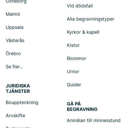
Göteborg
Vid dödsfall
Malmö
Alla begravningstyper
Uppsala
Kyrkor & kapell
Västerås
Kistor
Örebro
Blommor
Se fler...
Urnor
Guider
JURIDISKA
TJÄNSTER
Bouppteckning
GÅ PÅ
BEGRAVNING
Arvskifte
Anmälan till minnesstund