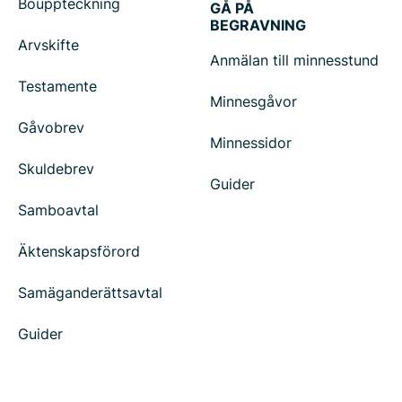
Bouppteckning
GÅ PÅ
BEGRAVNING
Arvskifte
Anmälan till minnesstund
Testamente
Minnesgåvor
Gåvobrev
Minnessidor
Skuldebrev
Guider
Samboavtal
Äktenskapsförord
Samäganderättsavtal
Guider