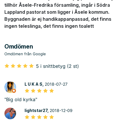
tillhör Åsele-Fredrika församling, ingår i Södra
Lappland pastorat som ligger i Åsele kommun.
Byggnaden är ej handikappanpassad, det finns
ingen teleslinga, det finns ingen toalett
Omdömen
Omdömen från Google
5 i snittbetyg (2 st)
L U K A S,
2018-07-27
"Big old kyrka"
lightstar27,
2018-12-09