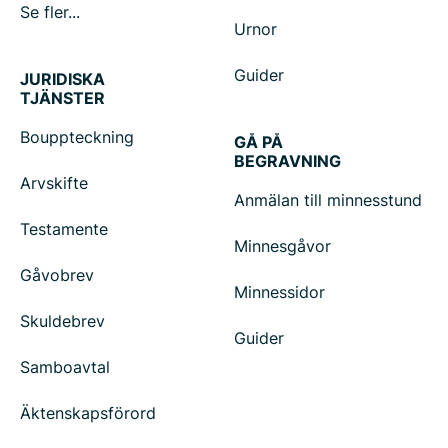
Se fler...
Urnor
Guider
JURIDISKA
TJÄNSTER
Bouppteckning
GÅ PÅ
BEGRAVNING
Arvskifte
Anmälan till minnesstund
Testamente
Minnesgåvor
Gåvobrev
Minnessidor
Skuldebrev
Guider
Samboavtal
Äktenskapsförord