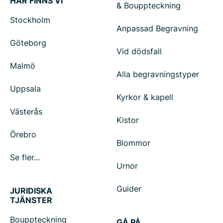
HÄR FINNS VI
& Bouppteckning
Stockholm
Anpassad Begravning
Göteborg
Vid dödsfall
Malmö
Alla begravningstyper
Uppsala
Kyrkor & kapell
Västerås
Kistor
Örebro
Blommor
Se fler...
Urnor
Guider
JURIDISKA
TJÄNSTER
Bouppteckning
GÅ PÅ