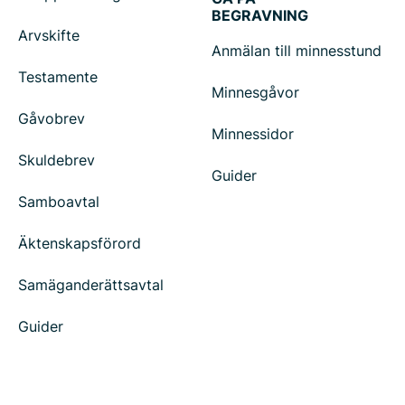
BEGRAVNING
Arvskifte
Anmälan till minnesstund
Testamente
Minnesgåvor
Gåvobrev
Minnessidor
Skuldebrev
Guider
Samboavtal
Äktenskapsförord
Samäganderättsavtal
Guider