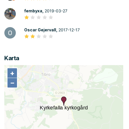
fembyxa,
2019-03-27
Oscar Gejervall,
2017-12-17
Karta
+
+
−
−