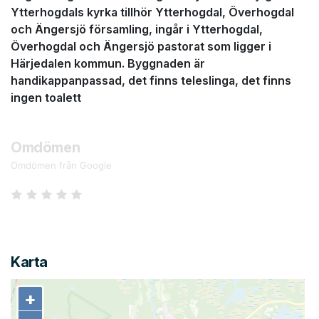
Ytterhogdals kyrka tillhör Ytterhogdal, Överhogdal
och Ängersjö församling, ingår i Ytterhogdal,
Överhogdal och Ängersjö pastorat som ligger i
Härjedalen kommun. Byggnaden är
handikappanpassad, det finns teleslinga, det finns
ingen toalett
Omdömen
Omdömen från Google
Karta
+
+