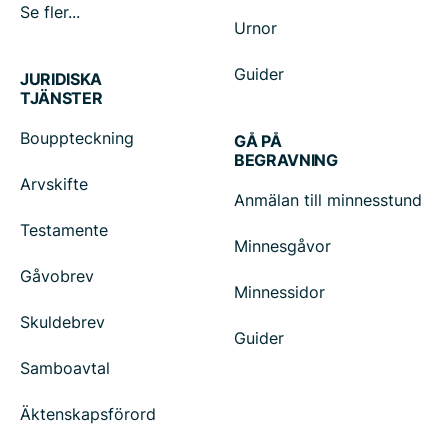
Se fler...
Urnor
Guider
JURIDISKA
TJÄNSTER
Bouppteckning
GÅ PÅ
BEGRAVNING
Arvskifte
Anmälan till minnesstund
Testamente
Minnesgåvor
Gåvobrev
Minnessidor
Skuldebrev
Guider
Samboavtal
Äktenskapsförord