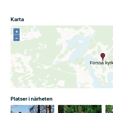
Karta
+
+
−
−
Platser i närheten