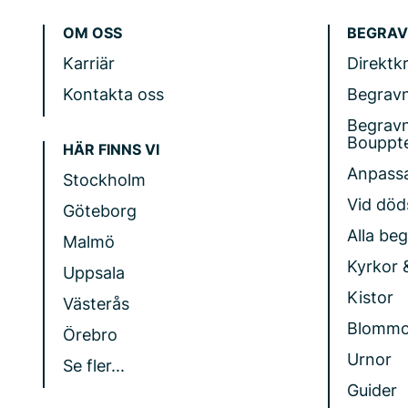
OM OSS
BEGRAV
Karriär
Direktk
Kontakta oss
Begrav
Begrav
Bouppt
HÄR FINNS VI
Anpass
Stockholm
Vid döds
Göteborg
Alla be
Malmö
Kyrkor 
Uppsala
Kistor
Västerås
Blommo
Örebro
Urnor
Se fler...
Guider