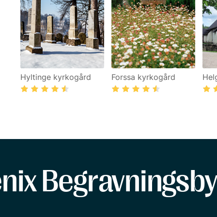
Hyltinge kyrkogård
Forssa kyrkogård
Hel
enix Begravningsby