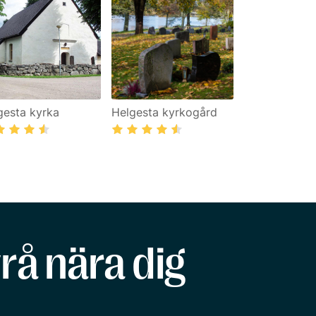
gesta kyrka
Helgesta kyrkogård
rå nära dig