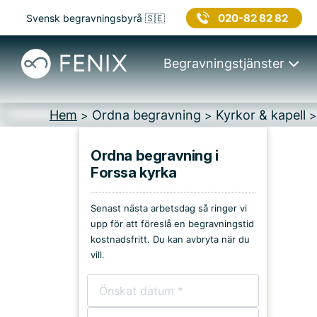
020-82 82 82
Svensk begravningsbyrå 🇸🇪
Begravningstjänster
Hem
Ordna begravning
Kyrkor & kapell
>
>
Ordna begravning i
Forssa kyrka
Platser i Flen
Senast nästa arbetsdag så ringer vi
Kyrkor & kapell
upp för att föreslå en begravningstid
kostnadsfritt. Du kan avbryta när du
Begravningsplatser
vill.
Församlingshem
Bårhus