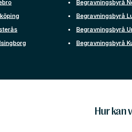
ebro
Begravningsbyrå N
nköping
Begravningsbyrå L
sterås
Begravningsbyrå 
lsingborg
Begravningsbyrå 
Hur kan v