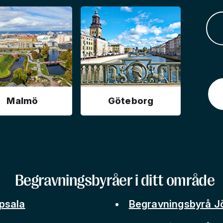
Malmö
Göteborg
Begravningsbyråer i ditt område
psala
Begravningsbyrå J