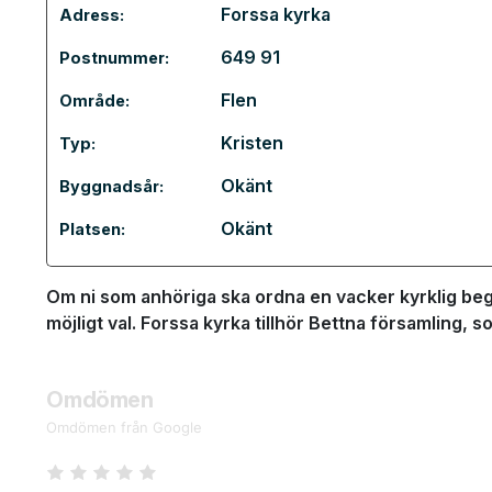
Forssa kyrka
Adress:
649 91
Postnummer:
Flen
Område:
Kristen
Typ:
Okänt
Byggnadsår:
Okänt
Platsen:
Om ni som anhöriga ska ordna en vacker kyrklig begr
möjligt val. Forssa kyrka tillhör Bettna församling, 
Omdömen
Omdömen från Google