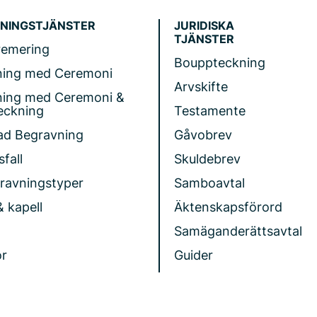
NINGSTJÄNSTER
JURIDISKA
TJÄNSTER
remering
Bouppteckning
ning med Ceremoni
Arvskifte
ning med Ceremoni &
eckning
Testamente
ad Begravning
Gåvobrev
fall
Skuldebrev
gravningstyper
Samboavtal
& kapell
Äktenskapsförord
Samäganderättsavtal
r
Guider