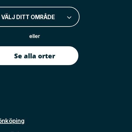
VÄLJ DITT OMRÅDE
eller
Se alla orter
önköping