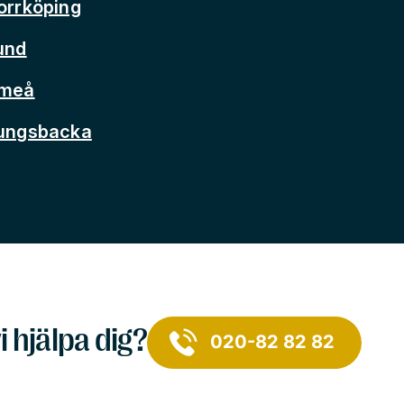
orrköping
und
Umeå
Kungsbacka
i hjälpa dig?
020-82 82 82