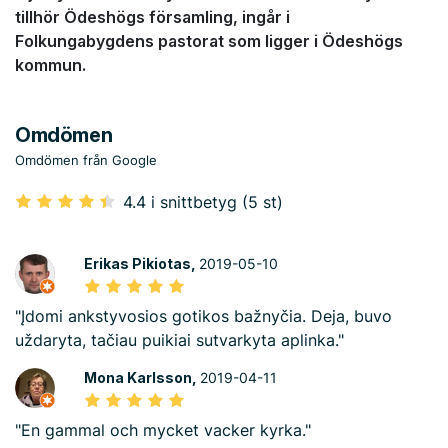
tillhör Ödeshögs församling, ingår i
Folkungabygdens pastorat som ligger i Ödeshögs
kommun.
Omdömen
Omdömen från Google
4.4 i snittbetyg (5 st)
Erikas Pikiotas,
2019-05-10
"Įdomi ankstyvosios gotikos bažnyčia. Deja, buvo
uždaryta, tačiau puikiai sutvarkyta aplinka."
Mona Karlsson,
2019-04-11
"En gammal och mycket vacker kyrka."