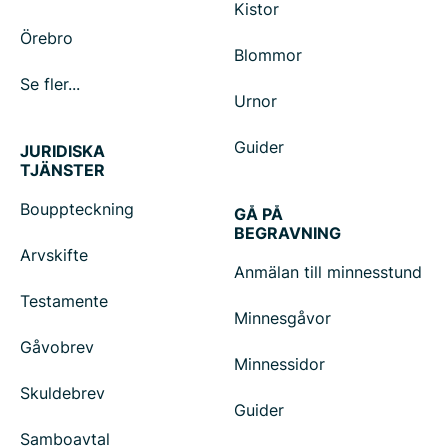
Kistor
Örebro
Blommor
Se fler...
Urnor
Guider
JURIDISKA
TJÄNSTER
Bouppteckning
GÅ PÅ
BEGRAVNING
Arvskifte
Anmälan till minnesstund
Testamente
Minnesgåvor
Gåvobrev
Minnessidor
Skuldebrev
Guider
Samboavtal