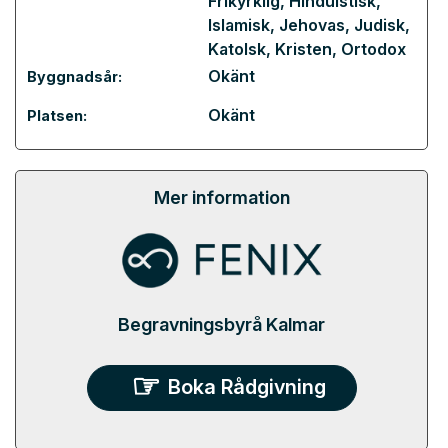
Frikyrklig
,
Hinduistisk
,
Islamisk
,
Jehovas
,
Judisk
,
Katolsk
,
Kristen
,
Ortodox
Okänt
Byggnadsår:
Okänt
Platsen:
Mer information
Begravningsbyrå Kalmar
Boka Rådgivning