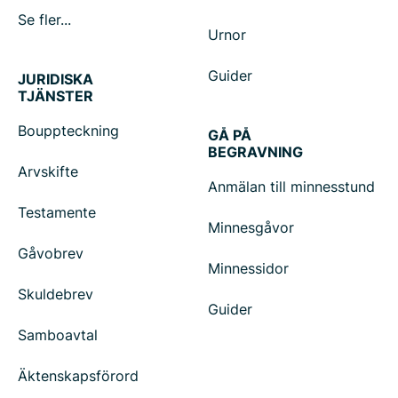
Se fler...
Urnor
Guider
JURIDISKA
TJÄNSTER
Bouppteckning
GÅ PÅ
BEGRAVNING
Arvskifte
Anmälan till minnesstund
Testamente
Minnesgåvor
Gåvobrev
Minnessidor
Skuldebrev
Guider
Samboavtal
Äktenskapsförord