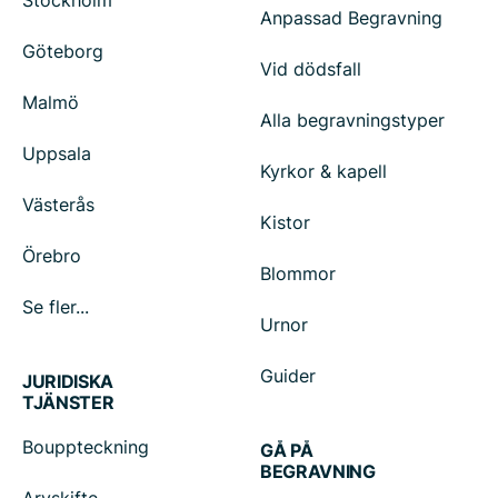
Stockholm
Anpassad Begravning
Göteborg
Vid dödsfall
Malmö
Alla begravningstyper
Uppsala
Kyrkor & kapell
Västerås
Kistor
Örebro
Blommor
Se fler...
Urnor
Guider
JURIDISKA
TJÄNSTER
Bouppteckning
GÅ PÅ
BEGRAVNING