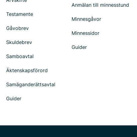
Arvskifte
Anmälan till minnesstund
Testamente
Minnesgåvor
Gåvobrev
Minnessidor
Skuldebrev
Guider
Samboavtal
Äktenskapsförord
Samäganderättsavtal
Guider