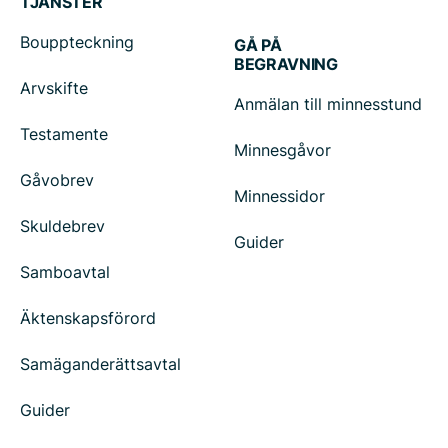
TJÄNSTER
Bouppteckning
GÅ PÅ
BEGRAVNING
Arvskifte
Anmälan till minnesstund
Testamente
Minnesgåvor
Gåvobrev
Minnessidor
Skuldebrev
Guider
Samboavtal
Äktenskapsförord
Samäganderättsavtal
Guider