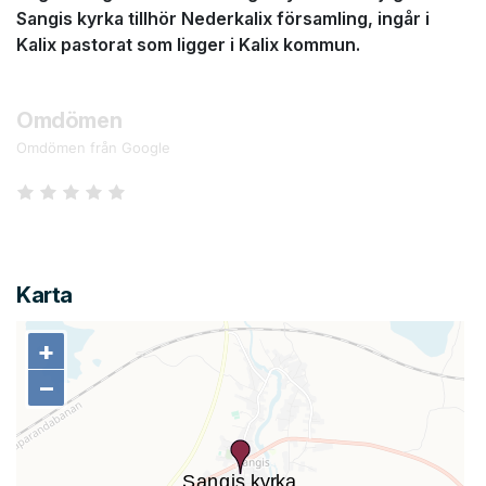
Sangis kyrka tillhör Nederkalix församling, ingår i
Kalix pastorat som ligger i Kalix kommun.
Omdömen
Omdömen från Google
Karta
+
+
−
−