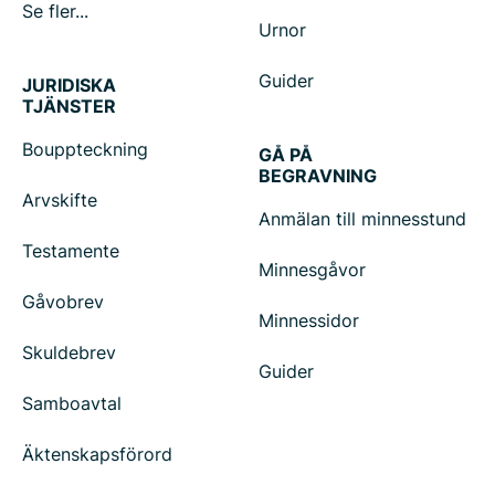
Se fler...
Urnor
Guider
JURIDISKA
TJÄNSTER
Bouppteckning
GÅ PÅ
BEGRAVNING
Arvskifte
Anmälan till minnesstund
Testamente
Minnesgåvor
Gåvobrev
Minnessidor
Skuldebrev
Guider
Samboavtal
Äktenskapsförord