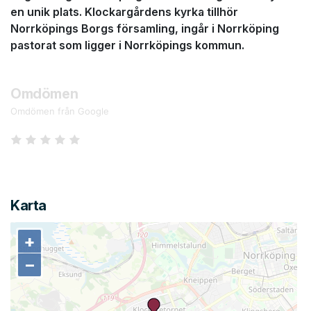
en unik plats. Klockargårdens kyrka tillhör
Norrköpings Borgs församling, ingår i Norrköping
pastorat som ligger i Norrköpings kommun.
Omdömen
Omdömen från Google
Karta
+
+
−
−