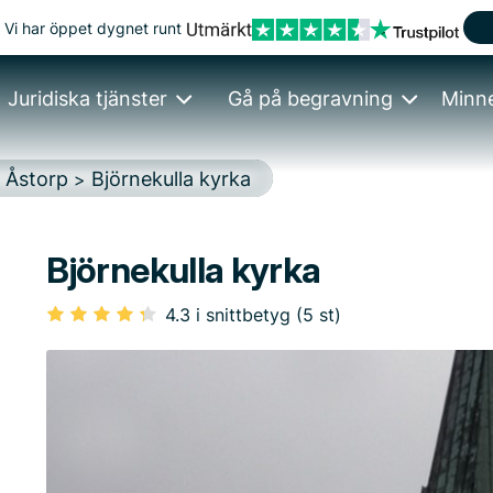
Vi har öppet dygnet runt
Juridiska tjänster
Gå på begravning
Minn
Åstorp
Björnekulla kyrka
>
>
Björnekulla kyrka
4.3 i snittbetyg (5 st)