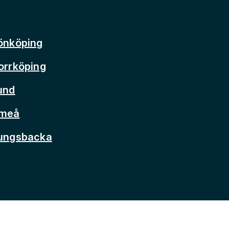
önköping
orrköping
und
Umeå
Kungsbacka