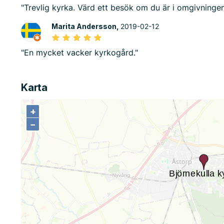
"Trevlig kyrka. Värd ett besök om du är i omgivningen
Marita Andersson,
2019-02-12
"En mycket vacker kyrkogård."
Karta
+
+
−
−