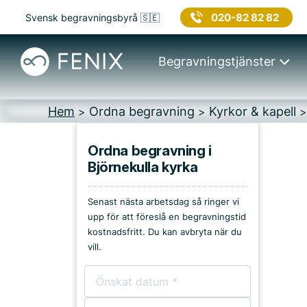
020-82 82 82
Svensk begravningsbyrå 🇸🇪
Begravningstjänster
Hem
Ordna begravning
Kyrkor & kapell
>
>
Ordna begravning i
Björnekulla kyrka
Platser i Åstorp
Senast nästa arbetsdag så ringer vi
Kyrkor & kapell
upp för att föreslå en begravningstid
kostnadsfritt. Du kan avbryta när du
Begravningsplatser
vill.
Församlingshem
Bårhus