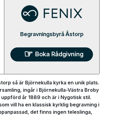
Begravningsbyrå Åstorp
Boka Rådgivning
orp så är Björnekulla kyrka en unik plats.
örsamling, ingår i Björnekulla-Västra Broby
ppförd år 1889 och är i Nygotisk stil.
m vill ha en klassisk kyrklig begravning i
ppanpassad, det finns ingen teleslinga,