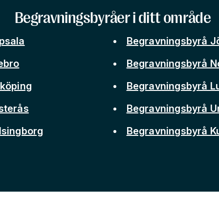
Begravningsbyråer i ditt område
psala
Begravningsbyrå J
ebro
Begravningsbyrå N
nköping
Begravningsbyrå L
sterås
Begravningsbyrå 
lsingborg
Begravningsbyrå 