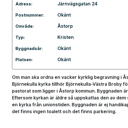
Järnvägsgatan 24
Adress:
Okänt
Postnummer:
Åstorp
Område:
Kristen
Typ:
Okänt
Byggnadsår:
Okänt
Platsen:
Om man ska ordna en vacker kyrklig begravning i Åst
Björnekulla kyrka tillhör Björnekulla-Västra Broby f
pastorat som ligger i Åstorp kommun. Byggnaden är u
Eftersom kyrkan är äldre så uppskattas den av dem so
en kyrka från unionstiden. Byggnaden är ej handika
det finns ingen toalett och det finns parkering.