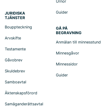
Urnor
Guider
JURIDISKA
TJÄNSTER
Bouppteckning
GÅ PÅ
BEGRAVNING
Arvskifte
Anmälan till minnesstund
Testamente
Minnesgåvor
Gåvobrev
Minnessidor
Skuldebrev
Guider
Samboavtal
Äktenskapsförord
Samäganderättsavtal