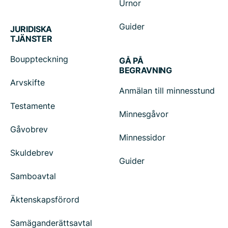
Urnor
Guider
JURIDISKA
TJÄNSTER
Bouppteckning
GÅ PÅ
BEGRAVNING
Arvskifte
Anmälan till minnesstund
Testamente
Minnesgåvor
Gåvobrev
Minnessidor
Skuldebrev
Guider
Samboavtal
Äktenskapsförord
Samäganderättsavtal