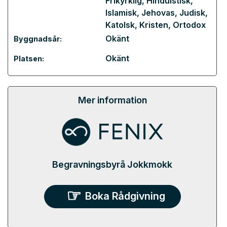
Frikyrklig
,
Hinduistisk
,
Islamisk
,
Jehovas
,
Judisk
,
Katolsk
,
Kristen
,
Ortodox
Okänt
Byggnadsår:
Okänt
Platsen:
Mer information
Begravningsbyrå Jokkmokk
Boka Rådgivning