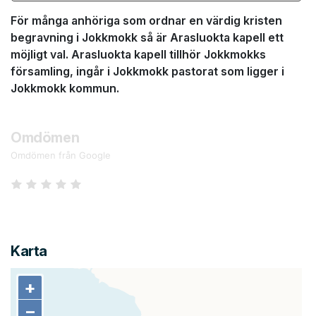
För många anhöriga som ordnar en värdig kristen
begravning i Jokkmokk så är Arasluokta kapell ett
möjligt val. Arasluokta kapell tillhör Jokkmokks
församling, ingår i Jokkmokk pastorat som ligger i
Jokkmokk kommun.
Omdömen
Omdömen från Google
Karta
+
+
−
−