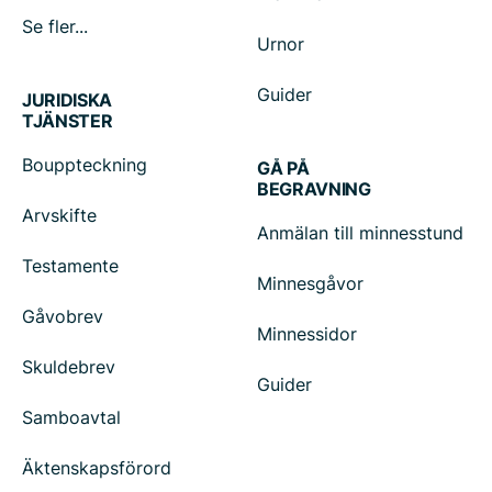
Se fler...
Urnor
Guider
JURIDISKA
TJÄNSTER
Bouppteckning
GÅ PÅ
BEGRAVNING
Arvskifte
Anmälan till minnesstund
Testamente
Minnesgåvor
Gåvobrev
Minnessidor
Skuldebrev
Guider
Samboavtal
Äktenskapsförord