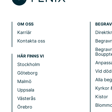
OM OSS
BEGRAV
Karriär
Direktk
Kontakta oss
Begrav
Begrav
Bouppt
HÄR FINNS VI
Anpass
Stockholm
Vid döds
Göteborg
Alla be
Malmö
Kyrkor 
Uppsala
Kistor
Västerås
Blommo
Örebro