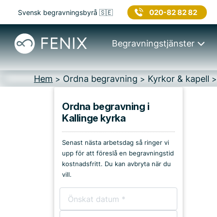
020-82 82 82
Svensk begravningsbyrå 🇸🇪
Begravningstjänster
Hem
Ordna begravning
Kyrkor & kapell
>
>
Ordna begravning i
Kallinge kyrka
Platser i Ronneby
Senast nästa arbetsdag så ringer vi
Kyrkor & kapell
upp för att föreslå en begravningstid
kostnadsfritt. Du kan avbryta när du
Begravningsplatser
vill.
Församlingshem
Bårhus