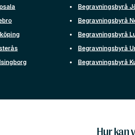
psala
Begravningsbyrå J
ebro
Begravningsbyrå N
nköping
Begravningsbyrå L
sterås
Begravningsbyrå 
lsingborg
Begravningsbyrå 
Hur kan v