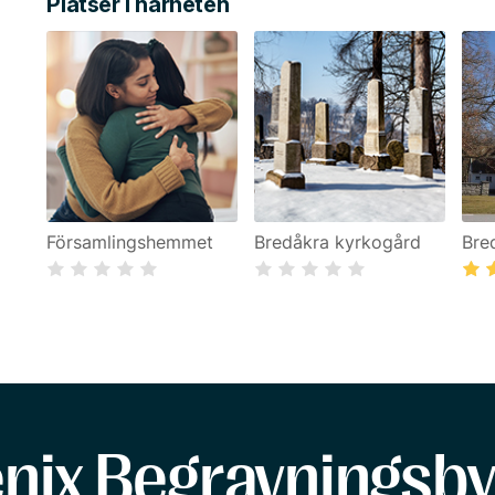
Platser i närheten
Församlingshemmet
Bredåkra kyrkogård
Bre
enix Begravningsby