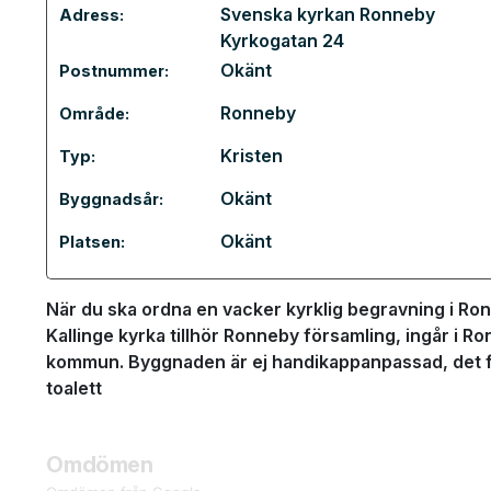
Svenska kyrkan Ronneby
Adress:
Kyrkogatan 24
Okänt
Postnummer:
Ronneby
Område:
Kristen
Typ:
Okänt
Byggnadsår:
Okänt
Platsen:
När du ska ordna en vacker kyrklig begravning i Ronn
Kallinge kyrka tillhör Ronneby församling, ingår i R
kommun. Byggnaden är ej handikappanpassad, det fin
toalett
Omdömen