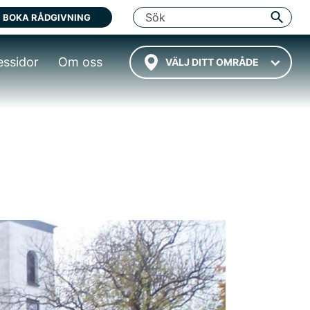
BOKA RÅDGIVNING
essidor
Om oss
VÄLJ DITT OMRÅDE