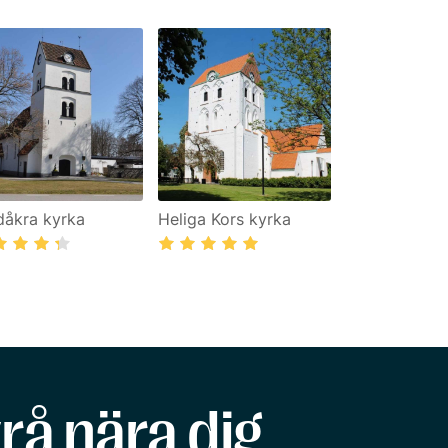
dåkra kyrka
Heliga Kors kyrka
rå nära dig