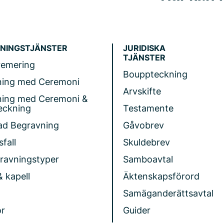
NINGSTJÄNSTER
JURIDISKA
TJÄNSTER
remering
Bouppteckning
ning med Ceremoni
Arvskifte
ning med Ceremoni &
eckning
Testamente
ad Begravning
Gåvobrev
fall
Skuldebrev
gravningstyper
Samboavtal
& kapell
Äktenskapsförord
Samäganderättsavtal
r
Guider