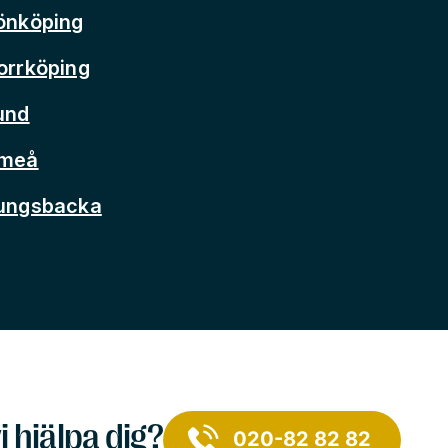
önköping
orrköping
und
Umeå
Kungsbacka
i hjälpa dig?
020-82 82 82