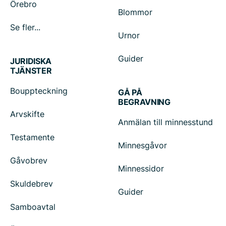
Örebro
Blommor
Se fler...
Urnor
Guider
JURIDISKA
TJÄNSTER
Bouppteckning
GÅ PÅ
BEGRAVNING
Arvskifte
Anmälan till minnesstund
Testamente
Minnesgåvor
Gåvobrev
Minnessidor
Skuldebrev
Guider
Samboavtal