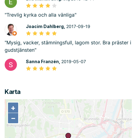
"Trevlig kyrka och alla vänliga"
Joacim Dahlberg,
2017-09-19
"Mysig, vacker, stämningsfull, lagom stor. Bra präster i
gudstjänsten"
Sanna Franzén,
2019-05-07
Karta
+
+
−
−