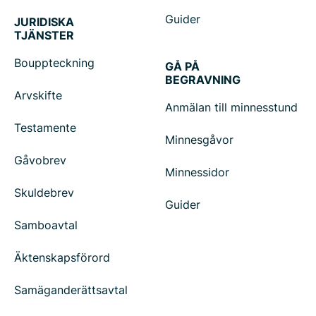
Guider
JURIDISKA
TJÄNSTER
Bouppteckning
GÅ PÅ
BEGRAVNING
Arvskifte
Anmälan till minnesstund
Testamente
Minnesgåvor
Gåvobrev
Minnessidor
Skuldebrev
Guider
Samboavtal
Äktenskapsförord
Samäganderättsavtal