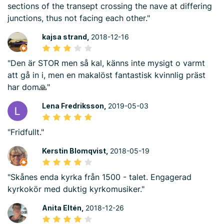
sections of the transept crossing the nave at differing
junctions, thus not facing each other."
kajsa strand,
2018-12-16
"Den är STOR men så kal, känns inte mysigt o varmt
att gå in i, men en makalöst fantastisk kvinnlig präst
har dom🙏"
Lena Fredriksson,
2019-05-03
"Fridfullt."
Kerstin Blomqvist,
2018-05-19
"Skånes enda kyrka från 1500 - talet. Engagerad
kyrkokör med duktig kyrkomusiker."
Anita Eltén,
2018-12-26