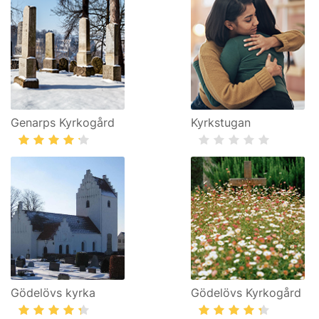
Genarps Kyrkogård
Kyrkstugan
Gödelövs kyrka
Gödelövs Kyrkogård