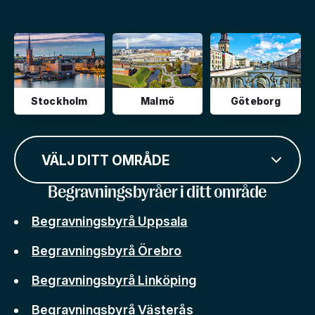
Stockholm
Malmö
Göteborg
VÄLJ DITT OMRÅDE
Begravningsbyråer i ditt område
Begravningsbyrå Uppsala
Begravningsbyrå Örebro
Begravningsbyrå Linköping
Begravningsbyrå Västerås