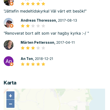
"Jättefin medeltidskyrka! Väl värt ett besök!"
Andreas Thoresson,
2017-08-13
"Renoverat bort allt som var hagby kyrka :-/ "
Mårten Pettersson,
2017-04-11
An Ton,
2018-12-21
Karta
+
+
−
−