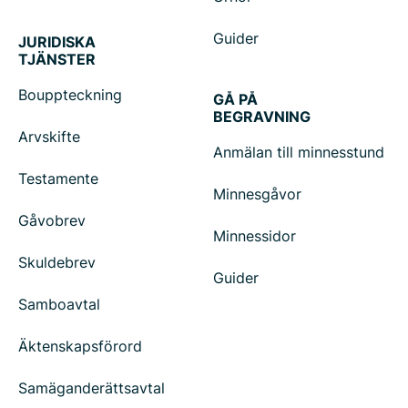
Guider
JURIDISKA
TJÄNSTER
Bouppteckning
GÅ PÅ
BEGRAVNING
Arvskifte
Anmälan till minnesstund
Testamente
Minnesgåvor
Gåvobrev
Minnessidor
Skuldebrev
Guider
Samboavtal
Äktenskapsförord
Samäganderättsavtal