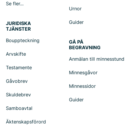
Se fler...
Urnor
Guider
JURIDISKA
TJÄNSTER
Bouppteckning
GÅ PÅ
BEGRAVNING
Arvskifte
Anmälan till minnesstund
Testamente
Minnesgåvor
Gåvobrev
Minnessidor
Skuldebrev
Guider
Samboavtal
Äktenskapsförord