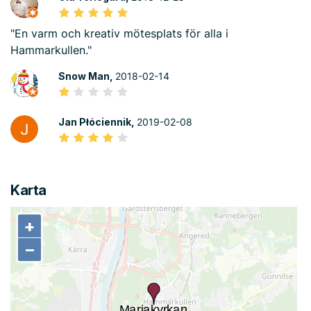
"En varm och kreativ mötesplats för alla i
Hammarkullen."
Snow Man,
2018-02-14
Jan Płóciennik,
2019-02-08
Karta
+
+
−
−