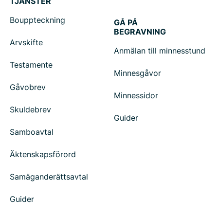
TJÄNSTER
Bouppteckning
GÅ PÅ
BEGRAVNING
Arvskifte
Anmälan till minnesstund
Testamente
Minnesgåvor
Gåvobrev
Minnessidor
Skuldebrev
Guider
Samboavtal
Äktenskapsförord
Samäganderättsavtal
Guider