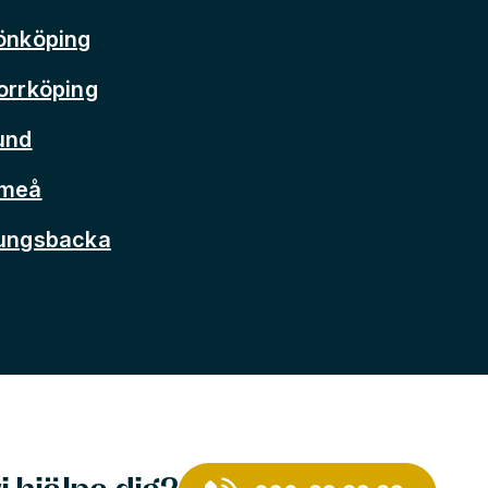
önköping
orrköping
und
Umeå
Kungsbacka