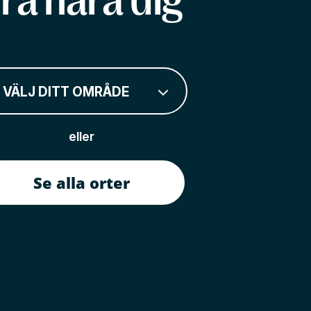
rå nära dig
VÄLJ DITT OMRÅDE
eller
Se alla orter