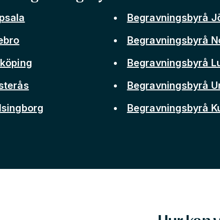
psala
Begravningsbyrå J
ebro
Begravningsbyrå N
nköping
Begravningsbyrå L
sterås
Begravningsbyrå 
lsingborg
Begravningsbyrå 