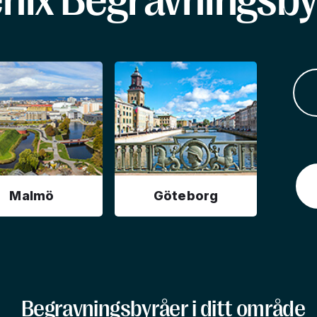
enix Begravningsby
Malmö
Göteborg
Begravningsbyråer i ditt område