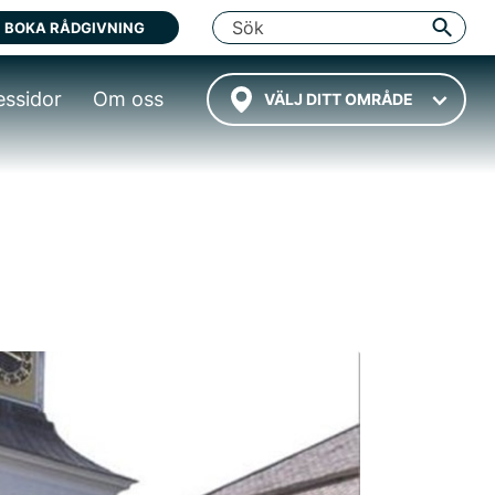
BOKA RÅDGIVNING
essidor
Om oss
VÄLJ DITT OMRÅDE