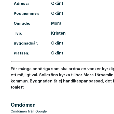
Okänt
Adress:
Okänt
Postnummer:
Mora
Område:
Kristen
Typ:
Okänt
Byggnadsår:
Okänt
Platsen:
För många anhöriga som ska ordna en vacker kyrklig
ett möjligt val. Solleröns kyrka tillhör Mora församli
kommun. Byggnaden är ej handikappanpassad, det fin
toalett
Omdömen
Omdömen från Google