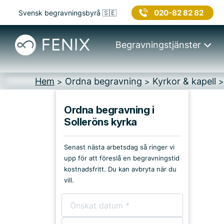
020-82 82 82
Svensk begravningsbyrå 🇸🇪
Begravningstjänster
Hem
Ordna begravning
Kyrkor & kapell
>
>
Ordna begravning i
Solleröns kyrka
Platser i Mora
Senast nästa arbetsdag så ringer vi
Kyrkor & kapell
upp för att föreslå en begravningstid
kostnadsfritt. Du kan avbryta när du
Begravningsplatser
vill.
Församlingshem
Bårhus