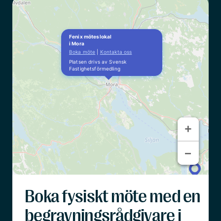
Fenix möteslokal
i Mora
Boka möte
|
Kontakta oss
Platsen drivs av Svensk
Fastighetsförmedling
+
+
−
−
Boka fysiskt möte med en
begravningsrådgivare i