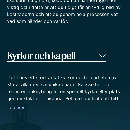
ska känna dig hörd, sedd och omhändertagen. En
viktig del i detta är att du tidigt får en tydlig bild av
kostnaderna och att du genom hela processen vet
vad som händer och varför.
Det finns ett stort antal kyrkor i och i närheten av
Mora, alla med sin unika charm. Kanske har du
redan en anknytning till en speciell kyrka eller plats
genom släkt eller historia. Behöver du hjälp att hitta
och välja en lämplig lokal så finns vi på Fenix
Läs mer
Begravningsbyrå i Mora här för dig. Vare sig du
önskar en kyrka för en kyrklig ceremoni, ett kapell
för en borgerlig begravning, lokal eller plats för