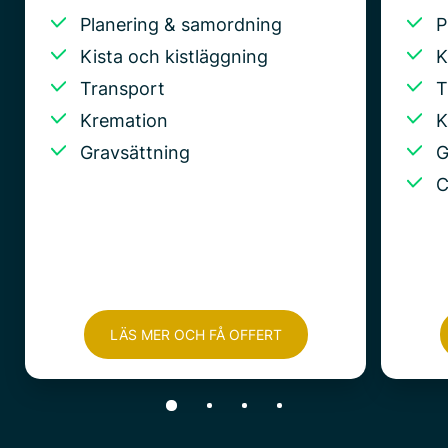
Planering & samordning
P
Kista och kistläggning
K
Transport
T
Kremation
K
Gravsättning
G
C
LÄS MER OCH FÅ OFFERT