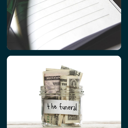
Checklista vid dödsfall
Det är ett hårt slag att förlora en närstående
familjemedlem, oavsett vad orsaken är. Hur
förberedda vi än tror att vi är, till exempel efter
en lång tids sjukdom hos den anhörige, så är det
överrumplande och chockartat.
Och mitt i sorgen är det ingen enkel sak att börja
tänka praktiskt.