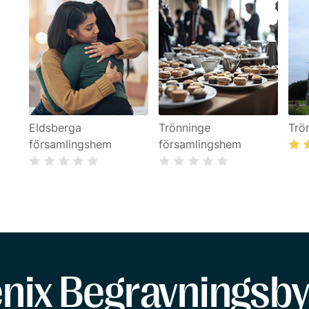
Eldsberga
Trönninge
Trö
församlingshem
församlingshem
enix Begravningsby