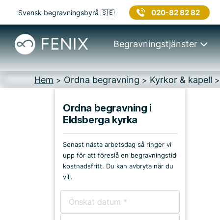
020-82 82 82
Svensk begravningsbyrå 🇸🇪
Begravningstjänster
Hem
Ordna begravning
Kyrkor & kapell
>
>
Ordna begravning i
Eldsberga kyrka
Platser i Halmstad
Senast nästa arbetsdag så ringer vi
Kyrkor & kapell
upp för att föreslå en begravningstid
kostnadsfritt. Du kan avbryta när du
Begravningsplatser
vill.
Församlingshem
Bårhus