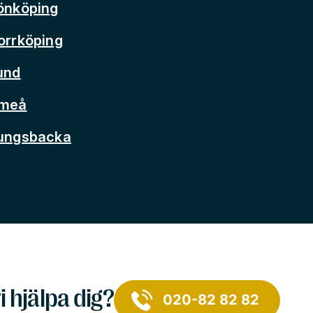
önköping
orrköping
und
Umeå
Kungsbacka
i hjälpa dig?
020-82 82 82