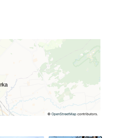
©
OpenStreetMap
contributors.