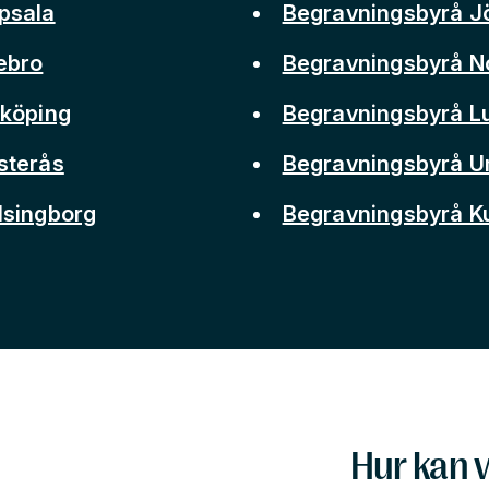
psala
Begravningsbyrå J
ebro
Begravningsbyrå N
nköping
Begravningsbyrå L
sterås
Begravningsbyrå 
lsingborg
Begravningsbyrå 
Hur kan v