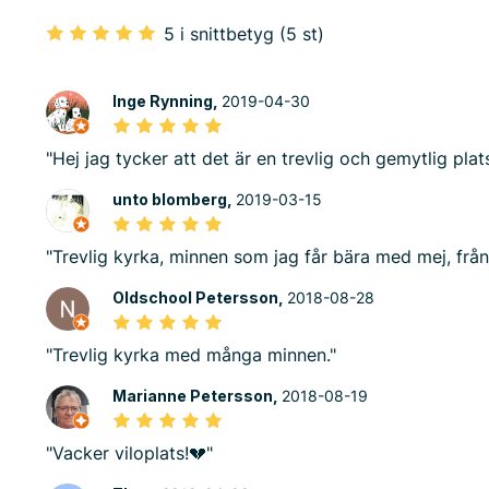
5 i snittbetyg (5 st)
Inge Rynning,
2019-04-30
"Hej jag tycker att det är en trevlig och gemytlig plat
unto blomberg,
2019-03-15
"Trevlig kyrka, minnen som jag får bära med mej, frå
Oldschool Petersson,
2018-08-28
"Trevlig kyrka med många minnen."
Marianne Petersson,
2018-08-19
"Vacker viloplats!💔"