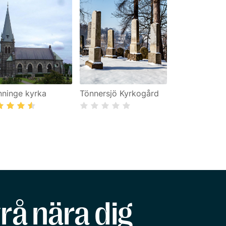
nninge kyrka
Tönnersjö Kyrkogård
rå nära dig