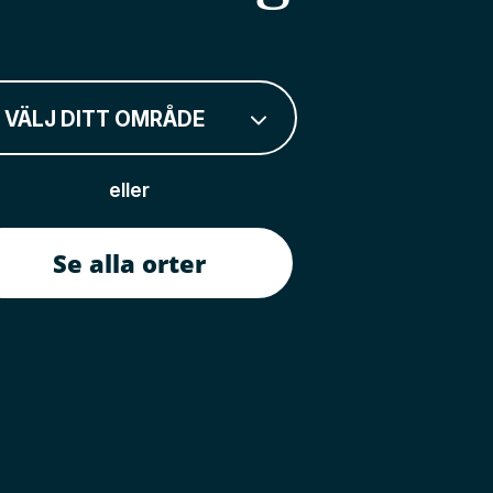
VÄLJ DITT OMRÅDE
eller
Se alla orter