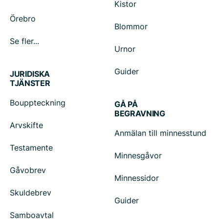
Kistor
Örebro
Blommor
Se fler...
Urnor
Guider
JURIDISKA
TJÄNSTER
Bouppteckning
GÅ PÅ
BEGRAVNING
Arvskifte
Anmälan till minnesstund
Testamente
Minnesgåvor
Gåvobrev
Minnessidor
Skuldebrev
Guider
Samboavtal