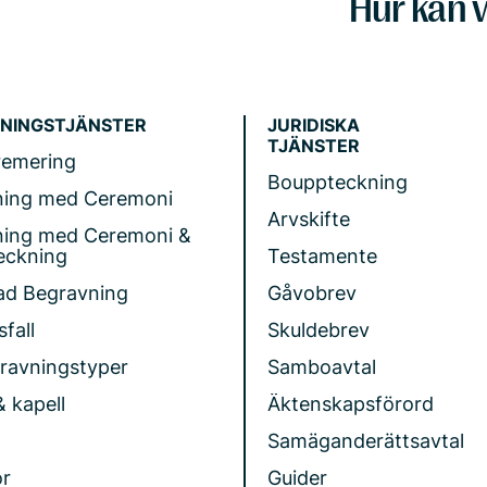
Hur kan v
NINGSTJÄNSTER
JURIDISKA
TJÄNSTER
remering
Bouppteckning
ning med Ceremoni
Arvskifte
ning med Ceremoni &
eckning
Testamente
ad Begravning
Gåvobrev
fall
Skuldebrev
gravningstyper
Samboavtal
& kapell
Äktenskapsförord
Samäganderättsavtal
r
Guider