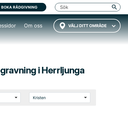
BOKA RÅDGIVNING
essidor
Om oss
VÄLJ DITT OMRÅDE
egravning i Herrljunga
Kristen