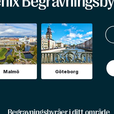
enix Begravningsby
Malmö
Göteborg
Begravningsbyråer i ditt område