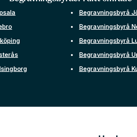
psala
Begravningsbyrå J
ebro
Begravningsbyrå N
nköping
Begravningsbyrå L
sterås
Begravningsbyrå 
lsingborg
Begravningsbyrå 