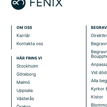
OM OSS
BEGRAV
Karriär
Direktk
Kontakta oss
Begrav
Begrav
Bouppt
HÄR FINNS VI
Anpass
Stockholm
Vid döds
Göteborg
Alla be
Malmö
Kyrkor 
Uppsala
Kistor
Västerås
Blommo
Örebro