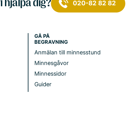
i hjälpa dig?
020-82 82 82
GÅ PÅ
BEGRAVNING
Anmälan till minnesstund
Minnesgåvor
Minnessidor
Guider