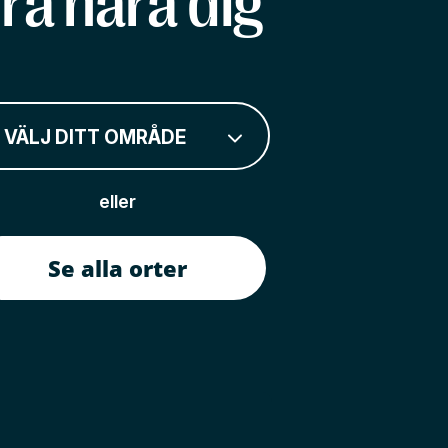
rå nära dig
VÄLJ DITT OMRÅDE
eller
Se alla orter