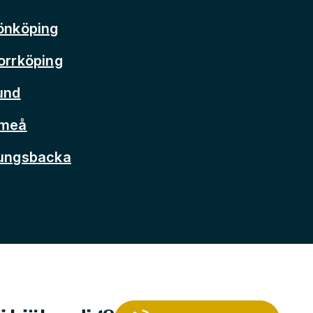
önköping
orrköping
und
Umeå
Kungsbacka