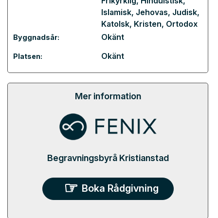
Frikyrklig
,
Hinduistisk
,
Islamisk
,
Jehovas
,
Judisk
,
Katolsk
,
Kristen
,
Ortodox
Okänt
Byggnadsår:
Okänt
Platsen:
Mer information
Begravningsbyrå Kristianstad
Boka Rådgivning