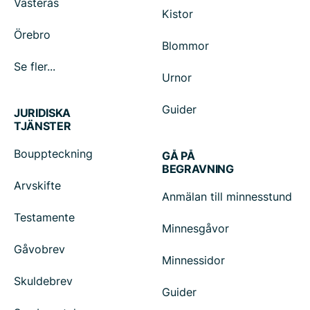
Västerås
Kistor
Örebro
Blommor
Se fler...
Urnor
Guider
JURIDISKA
TJÄNSTER
Bouppteckning
GÅ PÅ
BEGRAVNING
Arvskifte
Anmälan till minnesstund
Testamente
Minnesgåvor
Gåvobrev
Minnessidor
Skuldebrev
Guider