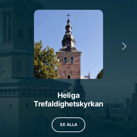
kapell för en borgerlig begravning, lokal eller plats
för någon annan religiös tradition. Hos Fenix
Begravningsbyrå Kristianstad är du alltid
välkommen med dina frågor och önskemål.
Heliga Trefaldighetskyrkan i Kristianstad, belägen
mitt i stadens centrum, är en arkitektonisk pärla från
renässansen. Uppförd mellan 1618 och 1628 på
uppdrag av kung Kristian IV av Danmark, är kyrkan
känt som Nordeuropas vackraste renässanskyrka.
Dess torn, färdigställt 1866 efter design av J.A.
Haverman, finansierades genom försäljning av
kyrkans gamla blytak.
Heliga
Trefaldighetskyrkan
Norra Åsums kyrka, belägen i byn Norra Åsum och
en del av Lunds stift, härstammar troligen från 1190-
talet. Dess imponerande romanska västtorn och
SE ALLA
kryssvalv från 1400-talet vittnar om kyrkans långa
historia. Kyrkan är nära kopplad till historiska figurer