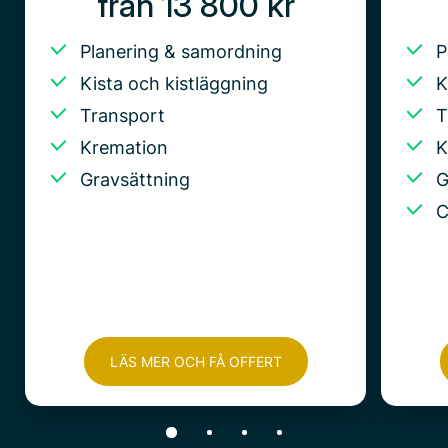
från 13 800 kr
Planering & samordning
P
Kista och kistläggning
K
Transport
T
Kremation
K
Gravsättning
G
C
LÄS MER OCH FÅ OFFERT