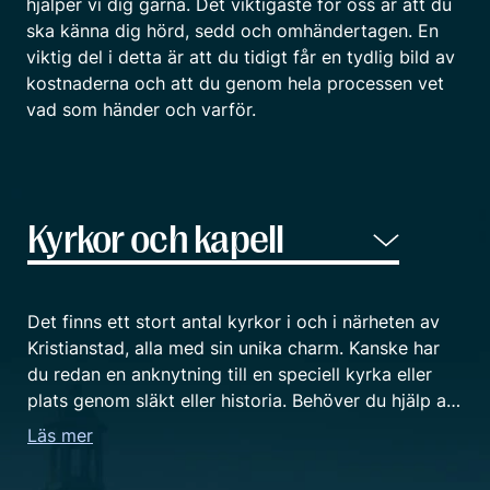
hjälper vi dig gärna. Det viktigaste för oss är att du
ska känna dig hörd, sedd och omhändertagen. En
viktig del i detta är att du tidigt får en tydlig bild av
kostnaderna och att du genom hela processen vet
vad som händer och varför.
Det finns ett stort antal kyrkor i och i närheten av
Kristianstad, alla med sin unika charm. Kanske har
du redan en anknytning till en speciell kyrka eller
plats genom släkt eller historia. Behöver du hjälp att
hitta och välja en lämplig lokal så finns vi på Fenix
Läs mer
Begravningsbyrå i Kristianstad här för dig. Vare sig
du önskar en kyrka för en kyrklig ceremoni, ett