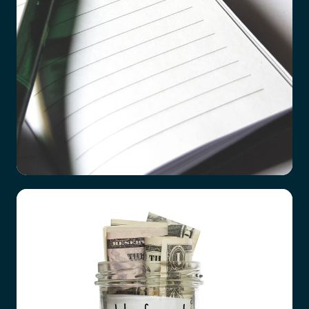
Checklista vid dödsfall
Det är ett hårt slag att förlora en närstående
familjemedlem, oavsett vad orsaken är. Hur
förberedda vi än tror att vi är, till exempel efter
en lång tids sjukdom hos den anhörige, så är det