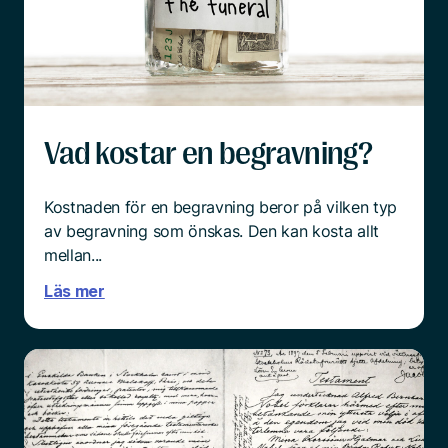
överrumplande och chockartat.
Och mitt i sorgen är det ingen enkel sak att börja
tänka praktiskt.
Läs mer
Vad kostar en begravning?
Kostnaden för en begravning beror på vilken typ
av begravning som önskas. Den kan kosta allt
mellan...
Läs mer