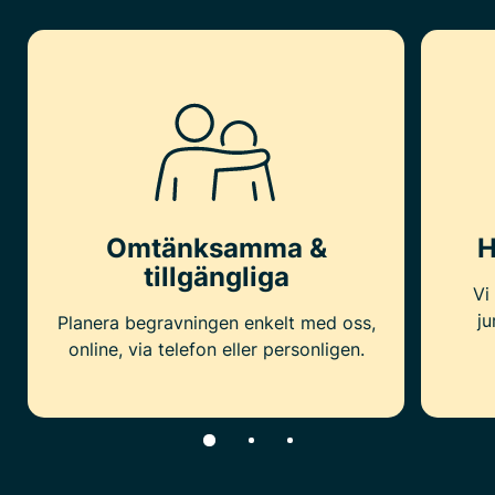
Omtänksamma &
H
tillgängliga
Vi
ju
Planera begravningen enkelt med oss,
online, via telefon eller personligen.