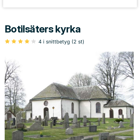
Botilsäters kyrka
4 i snittbetyg (2 st)