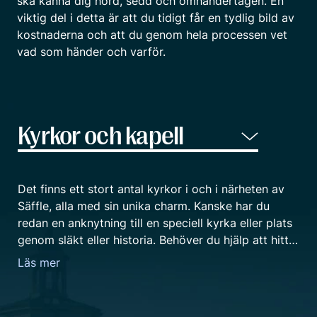
ska känna dig hörd, sedd och omhändertagen. En
viktig del i detta är att du tidigt får en tydlig bild av
kostnaderna och att du genom hela processen vet
vad som händer och varför.
Det finns ett stort antal kyrkor i och i närheten av
Säffle, alla med sin unika charm. Kanske har du
redan en anknytning till en speciell kyrka eller plats
genom släkt eller historia. Behöver du hjälp att hitta
och välja en lämplig lokal så finns vi på Fenix
Läs mer
Begravningsbyrå i Säffle här för dig. Vare sig du
önskar en kyrka för en kyrklig ceremoni, ett kapell
för en borgerlig begravning, lokal eller plats för