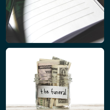
Checklista vid dödsfall
Det är ett hårt slag att förlora en närstående
familjemedlem, oavsett vad orsaken är. Hur
förberedda vi än tror att vi är, till exempel efter
en lång tids sjukdom hos den anhörige, så är det
överrumplande och chockartat.
Och mitt i sorgen är det ingen enkel sak att börja
tänka praktiskt.