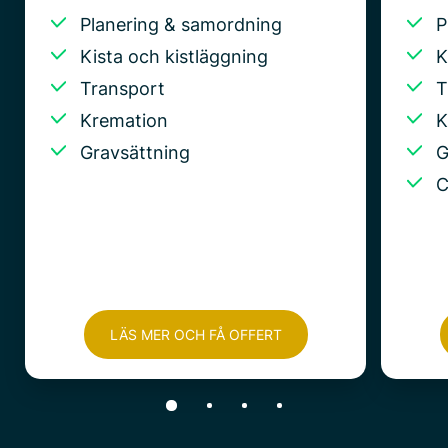
Planering & samordning
P
Kista och kistläggning
K
Transport
T
Kremation
K
Gravsättning
G
C
LÄS MER OCH FÅ OFFERT