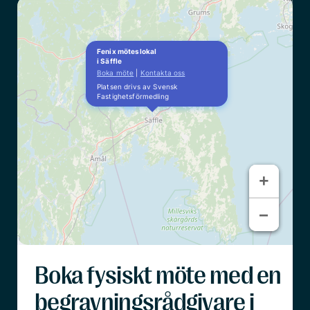
Fenix möteslokal
i Säffle
Boka möte
|
Kontakta oss
Platsen drivs av Svensk
Fastighetsförmedling
+
+
−
−
Boka fysiskt möte med en
begravningsrådgivare i