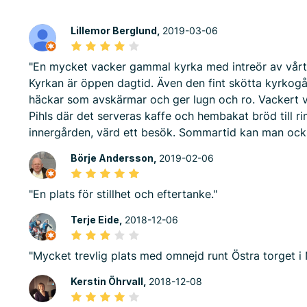
Lillemor Berglund,
2019-03-06
"En mycket vacker gammal kyrka med intreör av vårt k
Kyrkan är öppen dagtid. Även den fint skötta kyrkogår
häckar som avskärmar och ger lugn och ro. Vackert v
Pihls där det serveras kaffe och hembakat bröd till r
innergården, värd ett besök. Sommartid kan man också
Börje Andersson,
2019-02-06
"En plats för stillhet och eftertanke."
Terje Eide,
2018-12-06
"Mycket trevlig plats med omnejd runt Östra torget i
Kerstin Öhrvall,
2018-12-08