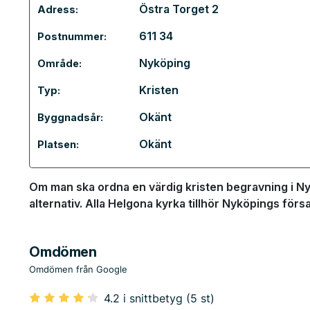
Östra Torget 2
Adress:
611 34
Postnummer:
Nyköping
Område:
Kristen
Typ:
Okänt
Byggnadsår:
Okänt
Platsen:
Om man ska ordna en värdig kristen begravning i Ny
alternativ. Alla Helgona kyrka tillhör Nyköpings fö
Omdömen
Omdömen från Google
4.2 i snittbetyg (5 st)