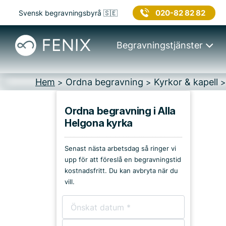
020-82 82 82
Svensk begravningsbyrå 🇸🇪
Begravningstjänster
Hem
Ordna begravning
Kyrkor & kapell
>
>
Ordna begravning i Alla
Helgona kyrka
Platser i Nyköping
Senast nästa arbetsdag så ringer vi
Kyrkor & kapell
upp för att föreslå en begravningstid
kostnadsfritt. Du kan avbryta när du
Begravningsplatser
vill.
Församlingshem
Bårhus