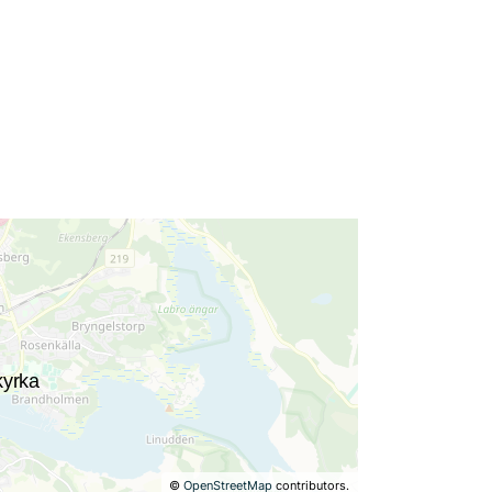
©
OpenStreetMap
contributors.