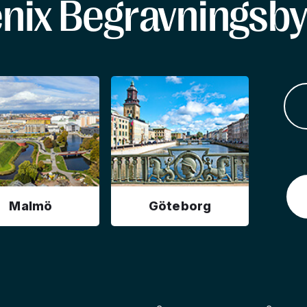
enix Begravningsby
Malmö
Göteborg