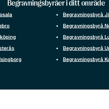
Begravningsbyråer i ditt område
psala
Begravningsbyrå J
ebro
Begravningsbyrå N
nköping
Begravningsbyrå L
sterås
Begravningsbyrå 
lsingborg
Begravningsbyrå 