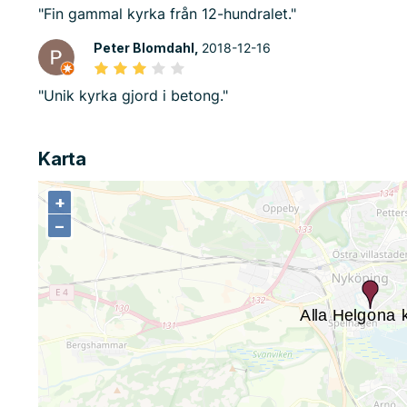
"Fin gammal kyrka från 12-hundralet."
Peter Blomdahl,
2018-12-16
"Unik kyrka gjord i betong."
Karta
+
+
−
−