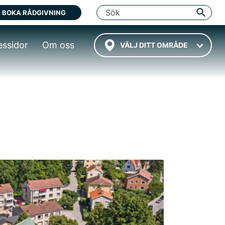
BOKA RÅDGIVNING
essidor
Om oss
VÄLJ DITT OMRÅDE