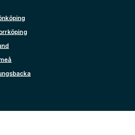
önköping
orrköping
und
Umeå
Kungsbacka