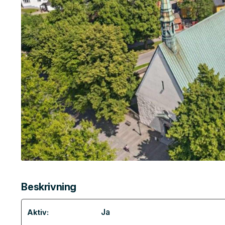
Beskrivning
Ja
Aktiv: