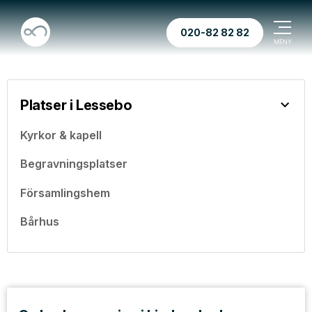
020-82 82 82
Platser i Lessebo
Kyrkor & kapell
Begravningsplatser
Församlingshem
Bårhus