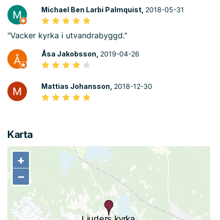
Michael Ben Larbi Palmquist,
2018-05-31
"Vacker kyrka i utvandrabyggd."
Åsa Jakobsson,
2019-04-26
Mattias Johansson,
2018-12-30
Karta
+
+
−
−