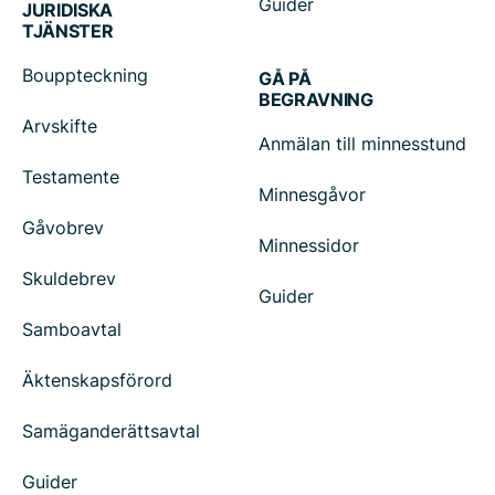
Guider
JURIDISKA
TJÄNSTER
Bouppteckning
GÅ PÅ
BEGRAVNING
Arvskifte
Anmälan till minnesstund
Testamente
Minnesgåvor
Gåvobrev
Minnessidor
Skuldebrev
Guider
Samboavtal
Äktenskapsförord
Samäganderättsavtal
Guider