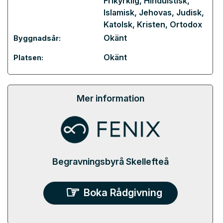
Frikyrklig
,
Hinduistisk
,
Islamisk
,
Jehovas
,
Judisk
,
Katolsk
,
Kristen
,
Ortodox
Okänt
Byggnadsår:
Okänt
Platsen:
Mer information
Begravningsbyrå Skellefteå
Boka Rådgivning