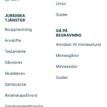
Urnor
Guider
JURIDISKA
TJÄNSTER
Bouppteckning
GÅ PÅ
BEGRAVNING
Arvskifte
Anmälan till minnesstund
Testamente
Minnesgåvor
Gåvobrev
Minnessidor
Skuldebrev
Guider
Samboavtal
Äktenskapsförord
Samäganderättsavtal