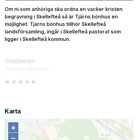
Om ni som anhöriga ska ordna en vacker kristen
begravning i Skellefteå så är Tjärns bönhus en
möjlighet. Tjärns bönhus tillhör Skellefteå
landsförsamling, ingår i Skellefteå pastorat som
ligger i Skellefteå kommun.
Omdömen
Omdömen från Google
Karta
+
+
−
−