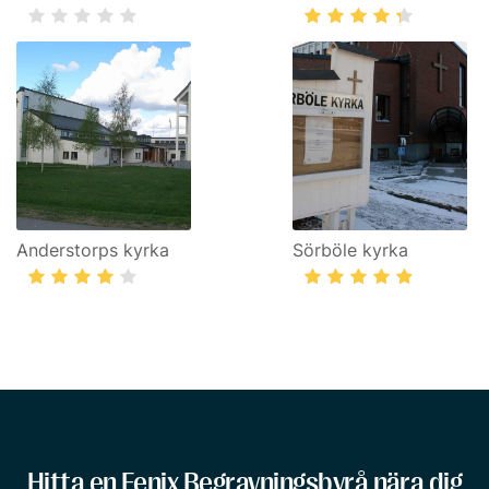
Anderstorps kyrka
Sörböle kyrka
Hitta en Fenix Begravningsbyrå nära dig