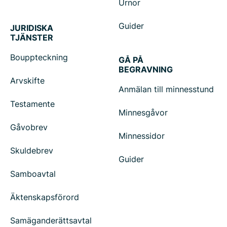
Urnor
Guider
JURIDISKA
TJÄNSTER
Bouppteckning
GÅ PÅ
BEGRAVNING
Arvskifte
Anmälan till minnesstund
Testamente
Minnesgåvor
Gåvobrev
Minnessidor
Skuldebrev
Guider
Samboavtal
Äktenskapsförord
Samäganderättsavtal