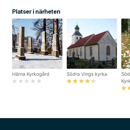
Platser i närheten
Härna Kyrkogård
Södra Vings kyrka
Söd
Kyr