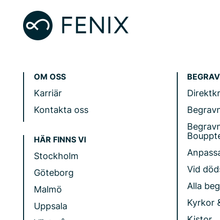
OM OSS
BEGRAV
Karriär
Direktk
Kontakta oss
Begrav
Begrav
Bouppt
HÄR FINNS VI
Anpass
Stockholm
Vid döds
Göteborg
Alla be
Malmö
Kyrkor 
Uppsala
Kistor