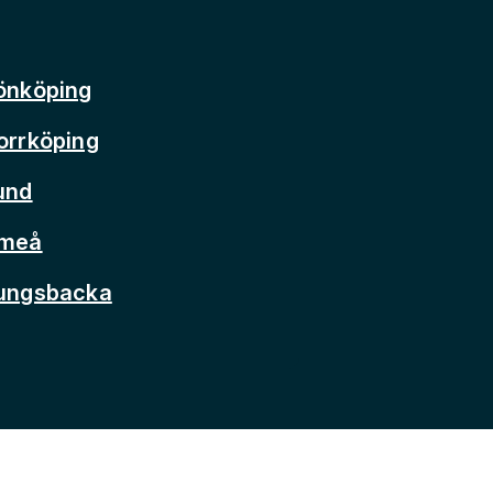
önköping
orrköping
und
Umeå
Kungsbacka