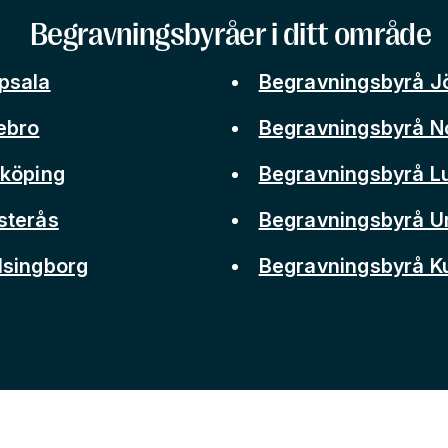
Begravningsbyråer i ditt område
psala
Begravningsbyrå J
ebro
Begravningsbyrå N
nköping
Begravningsbyrå L
sterås
Begravningsbyrå 
lsingborg
Begravningsbyrå 