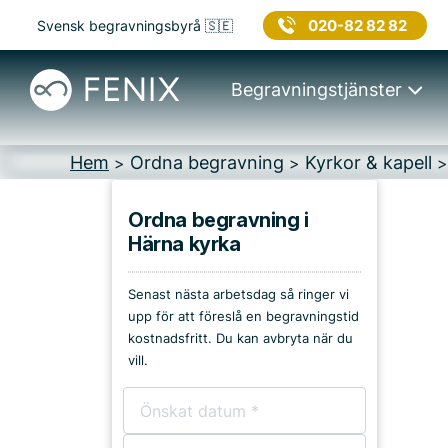
020-82 82 82
Svensk begravningsbyrå 🇸🇪
Begravningstjänster
Hem
Ordna begravning
Kyrkor & kapell
>
>
Ordna begravning i
Härna kyrka
Platser i Ulricehamn
Senast nästa arbetsdag så ringer vi
Kyrkor & kapell
upp för att föreslå en begravningstid
kostnadsfritt. Du kan avbryta när du
Begravningsplatser
vill.
Församlingshem
Bårhus