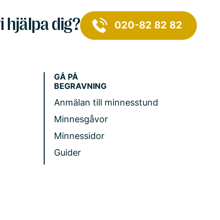
i hjälpa dig?
020-82 82 82
GÅ PÅ
BEGRAVNING
Anmälan till minnesstund
Minnesgåvor
Minnessidor
Guider