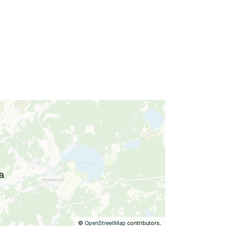
©
OpenStreetMap
contributors.