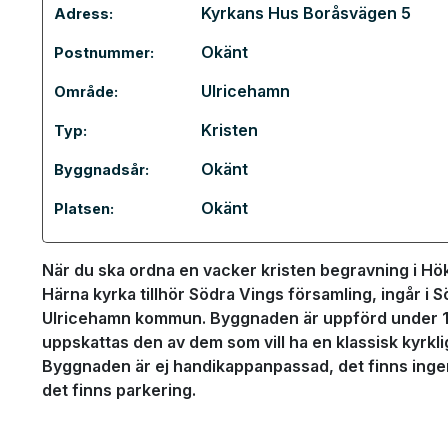
Kyrkans Hus Boråsvägen 5
Adress:
Okänt
Postnummer:
Ulricehamn
Område:
Kristen
Typ:
Okänt
Byggnadsår:
Okänt
Platsen:
När du ska ordna en vacker kristen begravning i Hök
Härna kyrka tillhör Södra Vings församling, ingår i S
Ulricehamn kommun. Byggnaden är uppförd under 120
uppskattas den av dem som vill ha en klassisk kyrkli
Byggnaden är ej handikappanpassad, det finns ingen 
det finns parkering.