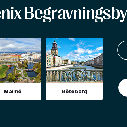
enix Begravningsby
Malmö
Göteborg