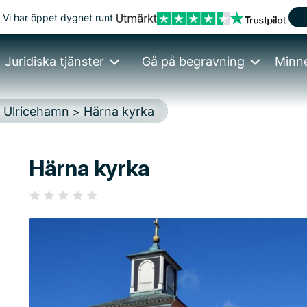
Vi har öppet dygnet runt
Juridiska tjänster
Gå på begravning
Minn
Ulricehamn
Härna kyrka
>
>
Härna kyrka