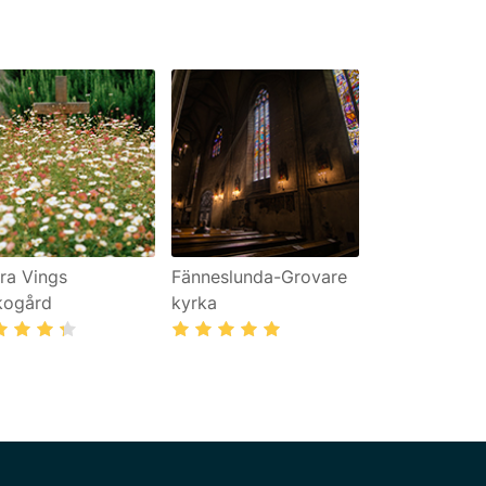
ra Vings
Fänneslunda-Grovare
kogård
kyrka