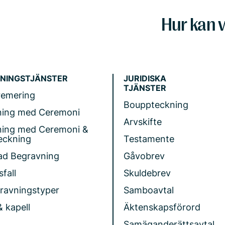
Hur kan v
NINGSTJÄNSTER
JURIDISKA
TJÄNSTER
remering
Bouppteckning
ning med Ceremoni
Arvskifte
ning med Ceremoni &
eckning
Testamente
ad Begravning
Gåvobrev
fall
Skuldebrev
gravningstyper
Samboavtal
& kapell
Äktenskapsförord
Samäganderättsavtal