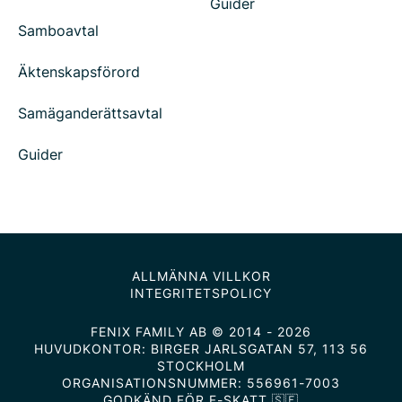
Guider
Samboavtal
Äktenskapsförord
Samäganderättsavtal
Guider
ALLMÄNNA VILLKOR
INTEGRITETSPOLICY
FENIX FAMILY AB © 2014 - 2026
HUVUDKONTOR: BIRGER JARLSGATAN 57, 113 56
STOCKHOLM
ORGANISATIONSNUMMER: 556961-7003
GODKÄND FÖR F-SKATT 🇸🇪