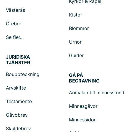
Kyrkor & kapell
Västerås
Kistor
Örebro
Blommor
Se fler...
Urnor
Guider
JURIDISKA
TJÄNSTER
Bouppteckning
GÅ PÅ
BEGRAVNING
Arvskifte
Anmälan till minnesstund
Testamente
Minnesgåvor
Gåvobrev
Minnessidor
Skuldebrev