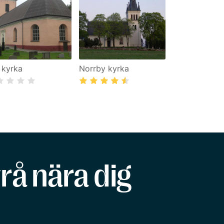
a kyrka
Norrby kyrka
rå nära dig