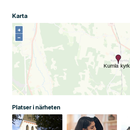
Karta
+
+
−
−
Platser i närheten