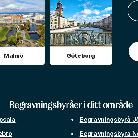
Malmö
Göteborg
Begravningsbyråer i ditt område
psala
Begravningsbyrå J
ebro
Begravningsbyrå N