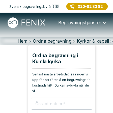
020-82 82 82
Svensk begravningsbyrå 🇸🇪
Begravningstjänster
Hem
Ordna begravning
Kyrkor & kapell
>
>
Ordna begravning i
Kumla kyrka
Platser i Sala
Senast nästa arbetsdag så ringer vi
Kyrkor & kapell
upp för att föreslå en begravningstid
kostnadsfritt. Du kan avbryta när du
Begravningsplatser
vill.
Församlingshem
Bårhus