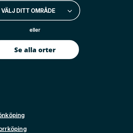
VÄLJ DITT OMRÅDE
eller
Se alla orter
önköping
orrköping