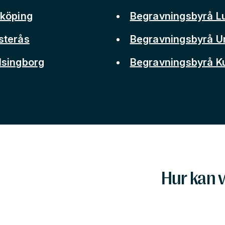
nköping
Begravningsbyrå L
sterås
Begravningsbyrå 
lsingborg
Begravningsbyrå 
Hur kan v