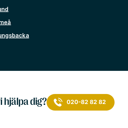
und
Umeå
Kungsbacka
i hjälpa dig?
020-82 82 82