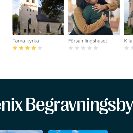
Tärna kyrka
Församlingshuset
Kil
enix Begravningsby