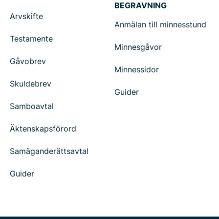
BEGRAVNING
Arvskifte
Anmälan till minnesstund
Testamente
Minnesgåvor
Gåvobrev
Minnessidor
Skuldebrev
Guider
Samboavtal
Äktenskapsförord
Samäganderättsavtal
Guider