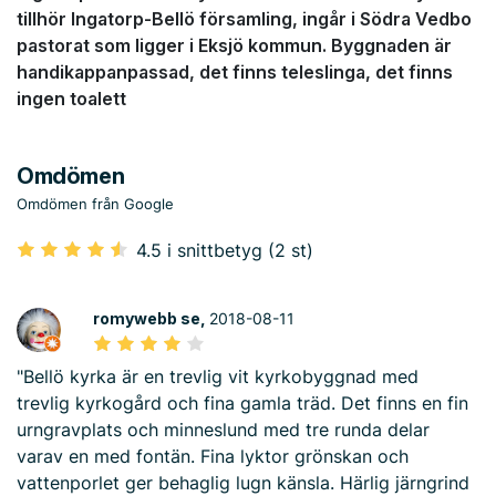
tillhör Ingatorp-Bellö församling, ingår i Södra Vedbo
pastorat som ligger i Eksjö kommun. Byggnaden är
handikappanpassad, det finns teleslinga, det finns
ingen toalett
Omdömen
Omdömen från Google
4.5 i snittbetyg (2 st)
romywebb se,
2018-08-11
"Bellö kyrka är en trevlig vit kyrkobyggnad med
trevlig kyrkogård och fina gamla träd. Det finns en fin
urngravplats och minneslund med tre runda delar
varav en med fontän. Fina lyktor grönskan och
vattenporlet ger behaglig lugn känsla. Härlig järngrind