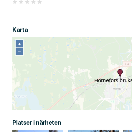
Karta
+
+
−
−
Platser i närheten