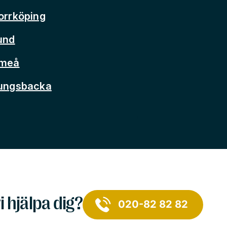
orrköping
und
Umeå
Kungsbacka
i hjälpa dig?
020-82 82 82