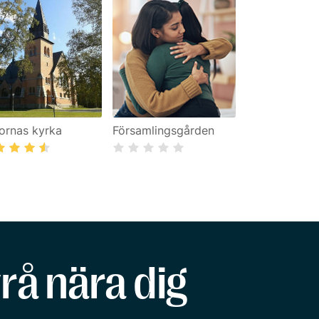
ornas kyrka
Församlingsgården
rå nära dig