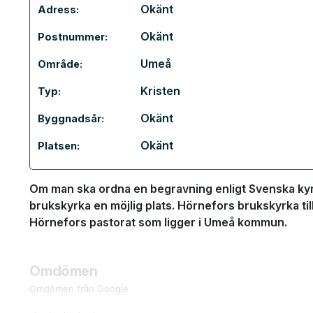
Okänt
Adress:
Okänt
Postnummer:
Umeå
Område:
Kristen
Typ:
Okänt
Byggnadsår:
Okänt
Platsen:
Om man ska ordna en begravning enligt Svenska kyr
brukskyrka en möjlig plats. Hörnefors brukskyrka til
Hörnefors pastorat som ligger i Umeå kommun.
Omdömen
Omdömen från Google