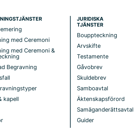
NINGSTJÄNSTER
JURIDISKA
TJÄNSTER
remering
Bouppteckning
ning med Ceremoni
Arvskifte
ning med Ceremoni &
eckning
Testamente
ad Begravning
Gåvobrev
fall
Skuldebrev
gravningstyper
Samboavtal
& kapell
Äktenskapsförord
Samäganderättsavtal
r
Guider