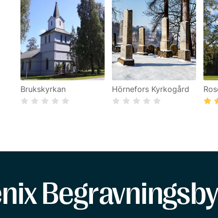
Brukskyrkan
Hörnefors Kyrkogård
Ros
enix Begravningsby