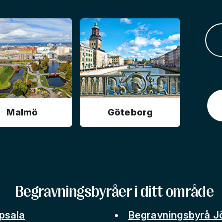
Malmö
Göteborg
Begravningsbyråer i ditt område
psala
Begravningsbyrå J