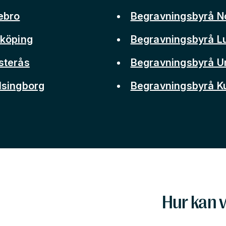
ebro
Begravningsbyrå N
nköping
Begravningsbyrå L
sterås
Begravningsbyrå 
lsingborg
Begravningsbyrå 
Hur kan v