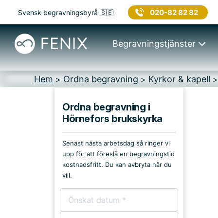
020-82 82 82
Svensk begravningsbyrå 🇸🇪
Begravningstjänster
Hem
Ordna begravning
Kyrkor & kapell
>
>
Ordna begravning i
Hörnefors brukskyrka
Platser i Umeå
Senast nästa arbetsdag så ringer vi
Kyrkor & kapell
upp för att föreslå en begravningstid
kostnadsfritt. Du kan avbryta när du
Begravningsplatser
vill.
Församlingshem
Bårhus