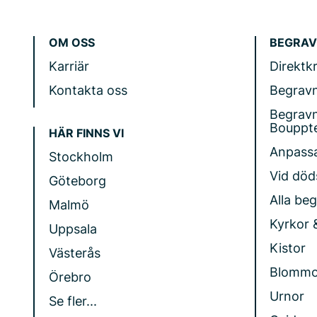
OM OSS
BEGRAV
Karriär
Direktk
Kontakta oss
Begrav
Begrav
Bouppt
HÄR FINNS VI
Anpass
Stockholm
Vid döds
Göteborg
Alla be
Malmö
Kyrkor 
Uppsala
Kistor
Västerås
Blommo
Örebro
Urnor
Se fler...