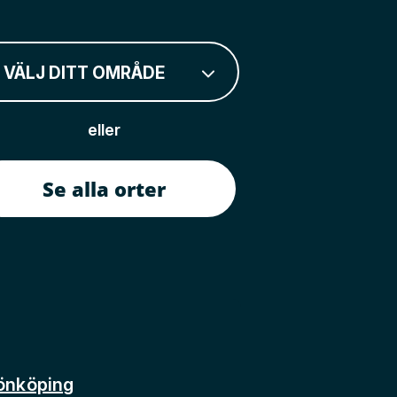
VÄLJ DITT OMRÅDE
eller
Se alla orter
önköping