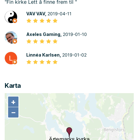
"Fin kirke Lett å finne frem til "
VAV VAV,
2019-04-11
Axeles Gaming,
2019-01-10
Linnéa Karlsen,
2019-01-02
Karta
+
+
−
−