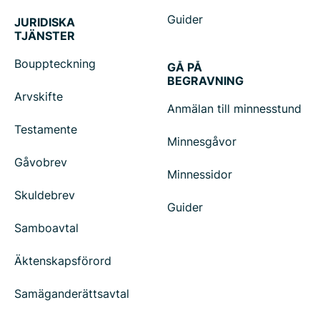
Guider
JURIDISKA
TJÄNSTER
Bouppteckning
GÅ PÅ
BEGRAVNING
Arvskifte
Anmälan till minnesstund
Testamente
Minnesgåvor
Gåvobrev
Minnessidor
Skuldebrev
Guider
Samboavtal
Äktenskapsförord
Samäganderättsavtal