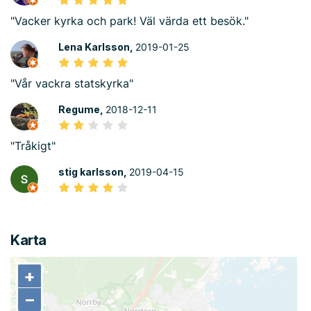
"Vacker kyrka och park! Väl värda ett besök."
Lena Karlsson,
2019-01-25
"Vår vackra statskyrka"
Regume,
2018-12-11
"Tråkigt"
stig karlsson,
2019-04-15
Karta
+
+
−
−