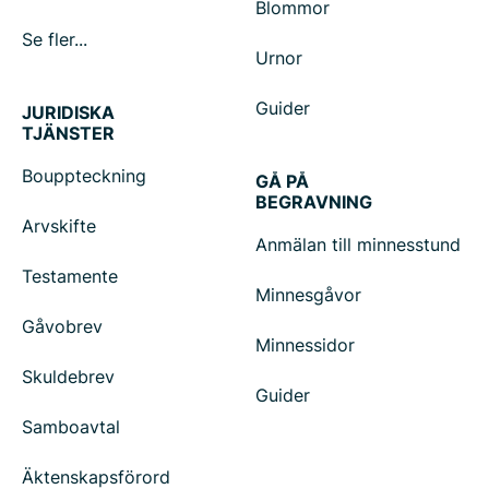
Blommor
Se fler...
Urnor
Guider
JURIDISKA
TJÄNSTER
Bouppteckning
GÅ PÅ
BEGRAVNING
Arvskifte
Anmälan till minnesstund
Testamente
Minnesgåvor
Gåvobrev
Minnessidor
Skuldebrev
Guider
Samboavtal
Äktenskapsförord