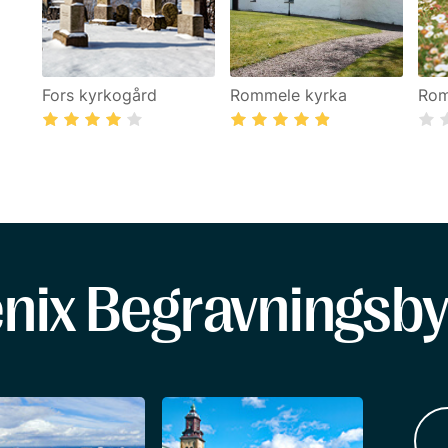
Fors kyrkogård
Rommele kyrka
Rom
enix Begravningsby