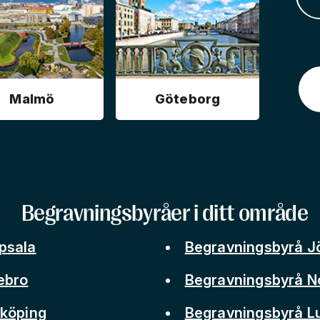
Malmö
Göteborg
Begravningsbyråer i ditt område
psala
Begravningsbyrå J
ebro
Begravningsbyrå N
nköping
Begravningsbyrå L