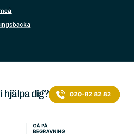
Umeå
Kungsbacka
i hjälpa dig?
020-82 82 82
GÅ PÅ
BEGRAVNING