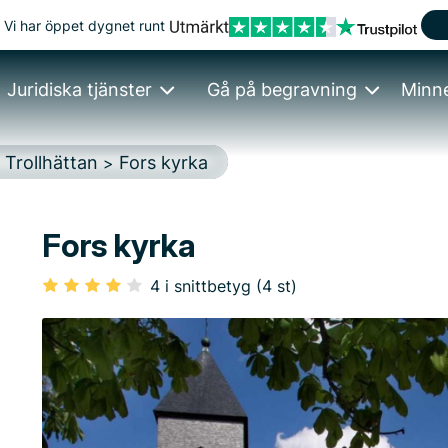
Vi har öppet dygnet runt
Juridiska tjänster
Gå på begravning
Minn
Trollhättan
Fors kyrka
>
>
Fors kyrka
4 i snittbetyg (4 st)