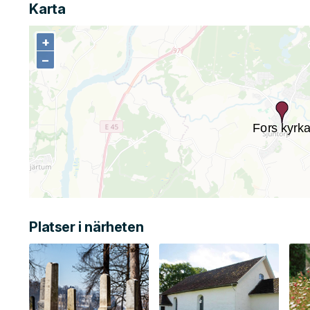
Karta
+
+
−
−
Platser i närheten