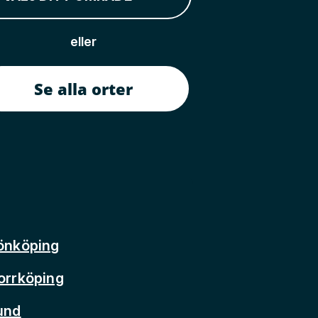
eller
Se alla orter
önköping
orrköping
und