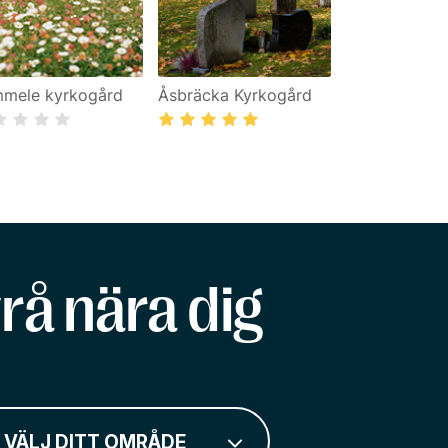
mele kyrkogård
Åsbräcka Kyrkogård
rå nära dig
VÄLJ DITT OMRÅDE