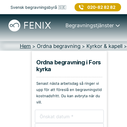
020-82 82 82
Svensk begravningsbyrå 🇸🇪
Begravningstjänster
Hem
Ordna begravning
Kyrkor & kapell
>
>
Ordna begravning i Fors
kyrka
Platser i Trollhättan
Senast nästa arbetsdag så ringer vi
Kyrkor & kapell
upp för att föreslå en begravningstid
kostnadsfritt. Du kan avbryta när du
Begravningsplatser
vill.
Församlingshem
Bårhus