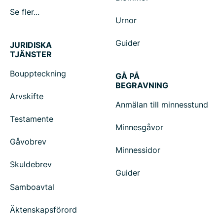
Se fler...
Urnor
Guider
JURIDISKA
TJÄNSTER
Bouppteckning
GÅ PÅ
BEGRAVNING
Arvskifte
Anmälan till minnesstund
Testamente
Minnesgåvor
Gåvobrev
Minnessidor
Skuldebrev
Guider
Samboavtal
Äktenskapsförord