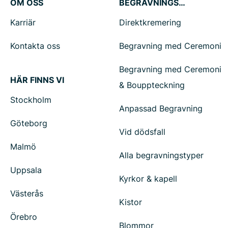
OM OSS
BEGRAVNINGSTJÄNSTER
Karriär
Direktkremering
Kontakta oss
Begravning med Ceremoni
Begravning med Ceremoni
HÄR FINNS VI
& Bouppteckning
Stockholm
Anpassad Begravning
Göteborg
Vid dödsfall
Malmö
Alla begravningstyper
Uppsala
Kyrkor & kapell
Västerås
Kistor
Örebro
Blommor