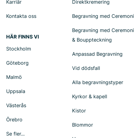
Karriär
Direktkremering
Kontakta oss
Begravning med Ceremoni
Begravning med Ceremoni
HÄR FINNS VI
& Bouppteckning
Stockholm
Anpassad Begravning
Göteborg
Vid dödsfall
Malmö
Alla begravningstyper
Uppsala
Kyrkor & kapell
Västerås
Kistor
Örebro
Blommor
Se fler...