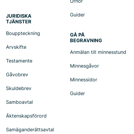
Urnor
Guider
JURIDISKA
TJÄNSTER
Bouppteckning
GÅ PÅ
BEGRAVNING
Arvskifte
Anmälan till minnesstund
Testamente
Minnesgåvor
Gåvobrev
Minnessidor
Skuldebrev
Guider
Samboavtal
Äktenskapsförord
Samäganderättsavtal