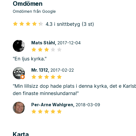
Omdömen
Omdömen från Google
4.3 i snittbetyg (3 st)
Mats Ståhl,
2017-12-04
"En ljus kyrka."
Mr. 1312,
2017-02-22
"Min lillsizz dop hade plats i denna kyrka, det e Karl
den finaste minneslundarna!"
Per-Arne Wahlgren,
2018-03-09
Karta