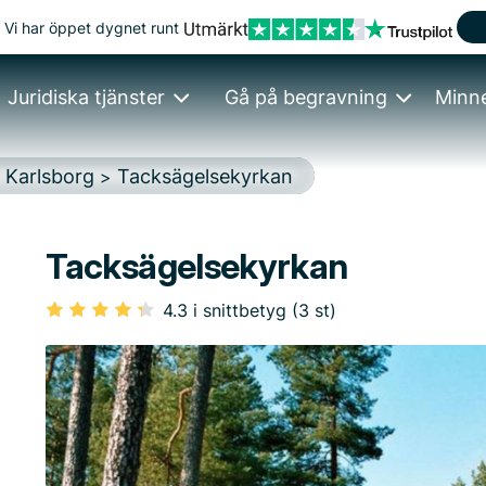
Vi har öppet dygnet runt
Juridiska tjänster
Gå på begravning
Minn
Karlsborg
Tacksägelsekyrkan
>
>
Tacksägelsekyrkan
4.3 i snittbetyg (3 st)