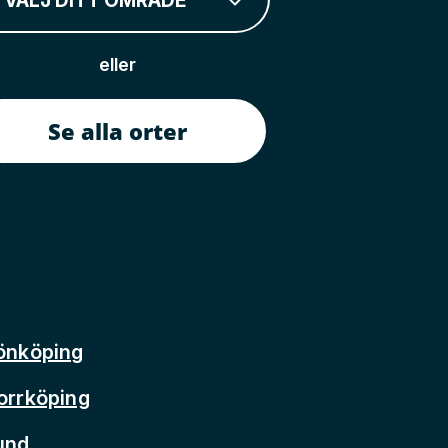
VÄLJ DITT OMRÅDE
eller
Se alla orter
önköping
orrköping
und