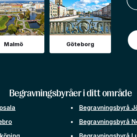
Malmö
Göteborg
Begravningsbyråer i ditt område
psala
Begravningsbyrå J
ebro
Begravningsbyrå N
nköping
Begravningsbyrå L