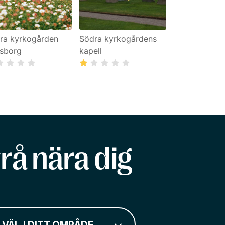
ra kyrkogården
Södra kyrkogårdens
lsborg
kapell
rå nära dig