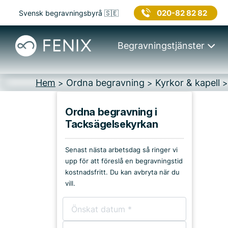
020-82 82 82
Svensk begravningsbyrå 🇸🇪
Begravningstjänster
Hem
Ordna begravning
Kyrkor & kapell
>
>
Ordna begravning i
Tacksägelsekyrkan
Platser i Karlsborg
Senast nästa arbetsdag så ringer vi
Kyrkor & kapell
upp för att föreslå en begravningstid
kostnadsfritt. Du kan avbryta när du
Begravningsplatser
vill.
Församlingshem
Bårhus