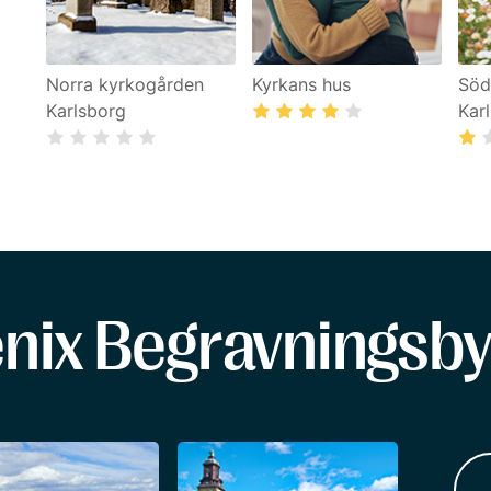
Norra kyrkogården
Kyrkans hus
Söd
Karlsborg
Kar
enix Begravningsby