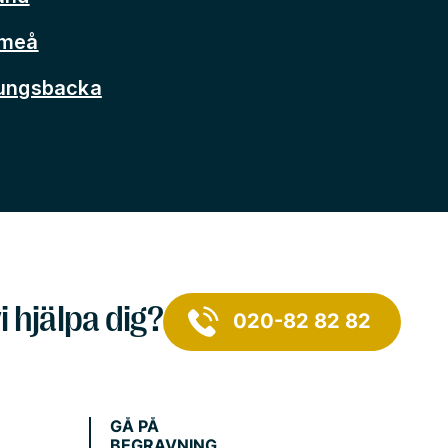
Umeå
Kungsbacka
i hjälpa dig?
020-82 82 82
GÅ PÅ
BEGRAVNING