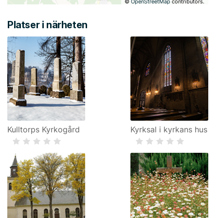
©
OpenStreetMap
contributors.
Platser i närheten
Kulltorps Kyrkogård
Kyrksal i kyrkans hus