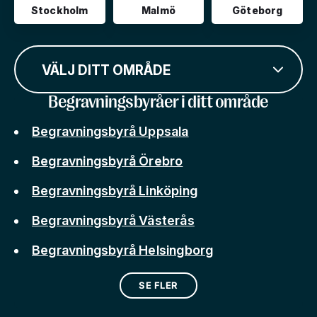
Stockholm
Malmö
Göteborg
VÄLJ DITT OMRÅDE
Begravningsbyråer i ditt område
Begravningsbyrå Uppsala
Begravningsbyrå Örebro
Begravningsbyrå Linköping
Begravningsbyrå Västerås
Begravningsbyrå Helsingborg
SE FLER