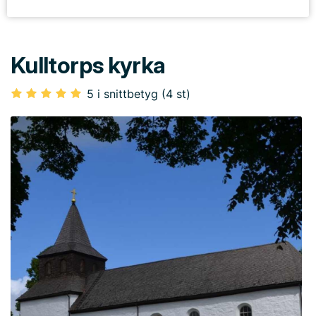
Kulltorps kyrka
5 i snittbetyg (4 st)