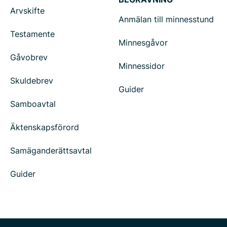
Arvskifte
Anmälan till minnesstund
Testamente
Minnesgåvor
Gåvobrev
Minnessidor
Skuldebrev
Guider
Samboavtal
Äktenskapsförord
Samäganderättsavtal
Guider